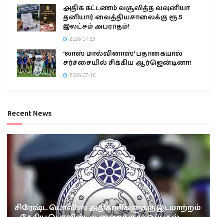
அதிக கட்டணம் வசூலித்த வவுனியா
தனியார் வைத்தியசாலைக்கு ரூ.5
இலட்சம் அபராதம்!
2026-07-29
‘லாஸ் மால்வினாஸ்’ பதாகையால்
சர்ச்சையில் சிக்கிய ஆர்ஜென்டினா!
2026-07-16
Recent News
சிரேஷ்ட பொலிஸ் அதிகாரிகளுக்கு இடமாற்றம்