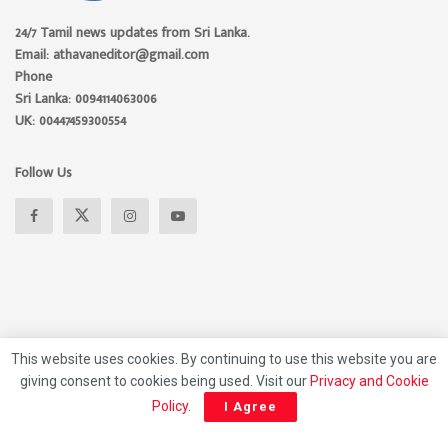
24/7 Tamil news updates from Sri Lanka.
Email: athavaneditor@gmail.com
Phone
Sri Lanka: 0094114063006
UK: 00447459300554
Follow Us
This website uses cookies. By continuing to use this website you are
giving consent to cookies being used. Visit our
Privacy and Cookie
About
Advertise
Privacy Policy
Contact Us
Policy
.
I Agree
© 2026 Athavan Media, All rights reserved.