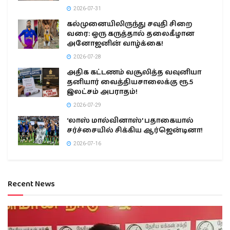
2026-07-31
கல்முனையிலிருந்து சவுதி சிறை
வரை: ஒரு கருத்தால் தலைகீழான
அனோஜனின் வாழ்க்கை!
2026-07-28
அதிக கட்டணம் வசூலித்த வவுனியா
தனியார் வைத்தியசாலைக்கு ரூ.5
இலட்சம் அபராதம்!
2026-07-29
‘லாஸ் மால்வினாஸ்’ பதாகையால்
சர்ச்சையில் சிக்கிய ஆர்ஜென்டினா!
2026-07-16
Recent News