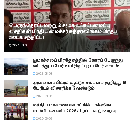
பெருந்தோட்ட மற்றும் சமூக உட்கட்டமைப்பு
வசதிகள் பிரதியமைச்சர் சுந்தரலிங்கம் பிரதீப்
ஊடக சந்திப்பு!
2026-08-08
இமாச்சலப் பிரதேசத்தில் கோரப் பேருந்து
விபத்து: 8 பேர் உயிரிழப்பு ; 10 பேர் காயம்!
2026-08-08
அல்லைப்பிட்டிச் சூட்டுச் சம்பவம் குறித்து 15
பேரிடம் விசாரிக்க வேண்டும்
2026-08-08
மத்திய மாகாண சவாட் கிக் பாக்ஸிங்
சாம்பியன்ஷிப் 2026 சிறப்பாக நிறைவு
2026-08-08