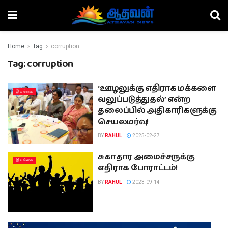
Home
Tag
corruption
Tag:
corruption
‘ஊழலுக்கு எதிராக மக்களை
இலங்கை
வலுப்படுத்துதல்’ என்ற
தலைப்பில் அதிகாரிகளுக்கு
செயலமர்வு!
BY
RAHUL
2025-02-27
சுகாதார அமைச்சருக்கு
இலங்கை
எதிராக போராட்டம்!
BY
RAHUL
2023-09-14