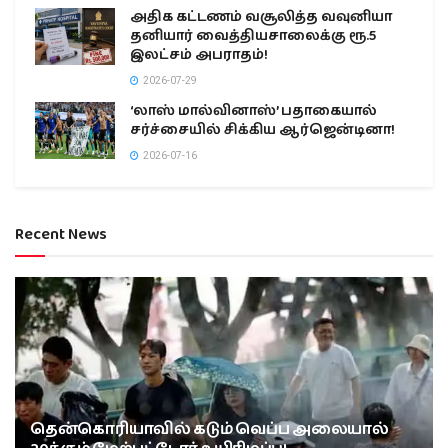
அதிக கட்டணம் வசூலித்த வவுனியா
தனியார் வைத்தியசாலைக்கு ரூ.5
இலட்சம் அபராதம்!
2026-07-29
‘லாஸ் மால்வினாஸ்’ பதாகையால்
சர்ச்சையில் சிக்கிய ஆர்ஜென்டினா!
2026-07-16
Recent News
தென்கொரியாவில் கடும் வெப்ப அலையால்