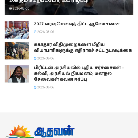
20க்கும் மேற்பட்டோர் உயிரிழப்பு!
2026-08-06
2027 வரவுசெலவுத் திட்ட ஆலோசனை
2026-08-06
சுகாதார விதிமுறைகளை மீறிய
வியாபாரிகளுக்கு எதிராகச் சட்ட நடவடிக்கை
2026-08-06
பிரிட்டன் அரசியலில் புதிய சர்ச்சைகள் –
கல்வி, அரசியல் நியமனம், மனநல
சேவைகள் கவன ஈர்ப்பு
2026-08-06