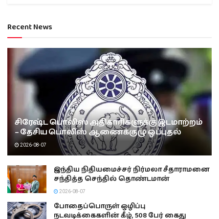
Recent News
சிரேஷ்ட பொலிஸ் அதிகாரிகளுக்கு இடமாற்றம்
– தேசிய பொலிஸ் ஆணைக்குழு ஒப்புதல்
2026-08-07
இந்திய நிதியமைச்சர் நிர்மலா சீதாராமனை
சந்தித்த செந்தில் தொண்டமான்
2026-08-07
போதைப்பொருள் ஒழிப்பு
நடவடிக்கைகளின் கீழ், 508 பேர் கைது