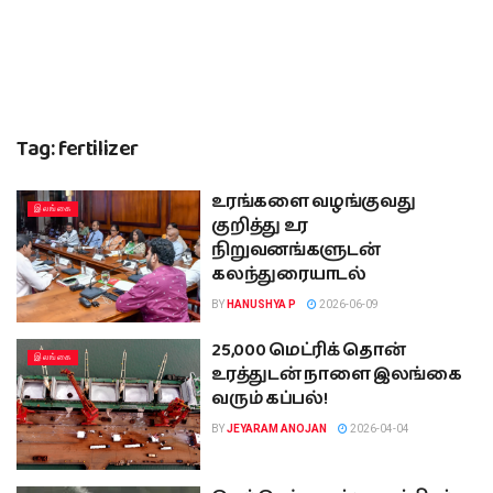
Tag:
fertilizer
உரங்களை வழங்குவது
இலங்கை
குறித்து உர
நிறுவனங்களுடன்
கலந்துரையாடல்
BY
HANUSHYA P
2026-06-09
25,000 மெட்ரிக் தொன்
இலங்கை
உரத்துடன் நாளை இலங்கை
வரும் கப்பல்!
BY
JEYARAM ANOJAN
2026-04-04