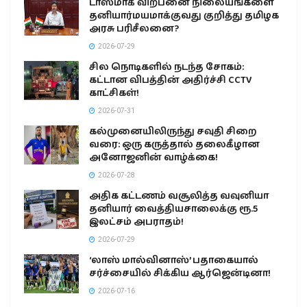
டாஸ்மாக் விற்பனை நிலையங்களை
தனியார்மயமாக்குவது குறித்து தமிழக
அரசு பரிசீலனை?
2026-07-29
சில நொடிகளில் நடந்த சோகம்:
கட்டான விபத்தின் அதிர்ச்சி CCTV
காட்சிகள்!
2026-07-31
கல்முனையிலிருந்து சவுதி சிறை
வரை: ஒரு கருத்தால் தலைகீழான
அனோஜனின் வாழ்க்கை!
2026-07-28
அதிக கட்டணம் வசூலித்த வவுனியா
தனியார் வைத்தியசாலைக்கு ரூ.5
இலட்சம் அபராதம்!
2026-07-29
‘லாஸ் மால்வினாஸ்’ பதாகையால்
சர்ச்சையில் சிக்கிய ஆர்ஜென்டினா!
2026-07-16