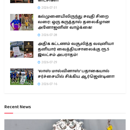
காட்சிகள்!
2026-07-31
கல்முனையிலிருந்து சவுதி சிறை
வரை: ஒரு கருத்தால் தலைகீழான
அனோஜனின் வாழ்க்கை!
2026-07-28
அதிக கட்டணம் வசூலித்த வவுனியா
தனியார் வைத்தியசாலைக்கு ரூ.5
இலட்சம் அபராதம்!
2026-07-29
‘லாஸ் மால்வினாஸ்’ பதாகையால்
சர்ச்சையில் சிக்கிய ஆர்ஜென்டினா!
2026-07-16
Recent News