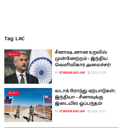
Tag:
LAC
சீனாவுடனான உறவில்
இந்தியா
முன்னேற்றம் – இந்திய
வெளிவிகார அமைச்சர்!
BY
JEYARAM ANOJAN
2024-12-03
லடாக் ரோந்து ஏற்பாடுகள்;
இந்தியா
இந்தியா – சீனாவுக்கு
இடையில் ஒப்பந்தம்!
BY
JEYARAM ANOJAN
2024-10-21