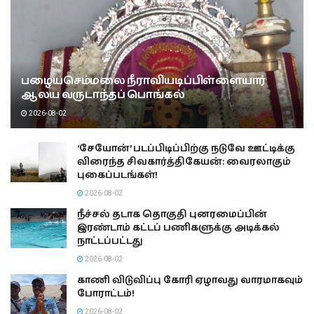
பழையசெம்மலை நீராவியடிப்பிள்ளையார்
ஆலய வருடாந்தப் பொங்கல்
2026-08-02
‘சேயோன்’ படப்பிடிப்பிற்கு நடுவே ஊட்டிக்கு
விரைந்த சிவகார்த்திகேயன்: வைரலாகும்
புகைப்படங்கள்!
2026-08-02
நீச்சல் தடாக தொகுதி புனரமைப்பின்
இரண்டாம் கட்டப் பணிகளுக்கு அடிக்கல்
நாட்டப்பட்டது
2026-08-02
காணி விடுவிப்பு கோரி ஏழாவது வாரமாகவும்
போராட்டம்!
2026-08-02