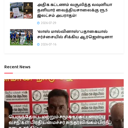
அதிக கட்டணம் வசூலித்த வவுனியா
தனியார் வைத்தியசாலைக்கு ரூ.5
இலட்சம் அபராதம்!
2026-07-29
‘லாஸ் மால்வினாஸ்’ பதாகையால்
சர்ச்சையில் சிக்கிய ஆர்ஜென்டினா!
2026-07-16
Recent News
பெருந்தோட்ட மற்றும் சமூக உட்கட்டமைப்பு
வசதிகள் பிரதியமைச்சர் சுந்தரலிங்கம் பிரதீப்