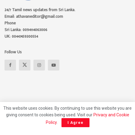
24/7 Tamil news updates from Sri Lanka.
Email: athavaneditor@gmail.com
Phone
Sri Lanka: 0094114063006
UK: 00447459300554
Follow Us
This website uses cookies. By continuing to use this website you are
giving consent to cookies being used. Visit our
Privacy and Cookie
About
Advertise
Privacy Policy
Contact Us
Policy
.
I Agree
© 2026 Athavan Media, All rights reserved.