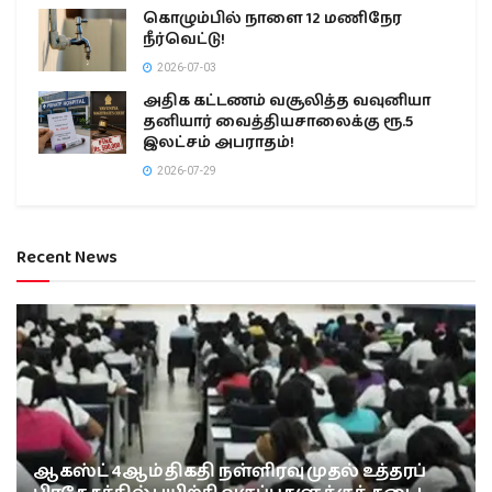
கொழும்பில் நாளை 12 மணிநேர
நீர்வெட்டு!
2026-07-03
அதிக கட்டணம் வசூலித்த வவுனியா
தனியார் வைத்தியசாலைக்கு ரூ.5
இலட்சம் அபராதம்!
2026-07-29
Recent News
ஆகஸ்ட் 4ஆம் திகதி நள்ளிரவு முதல் உத்தரப்