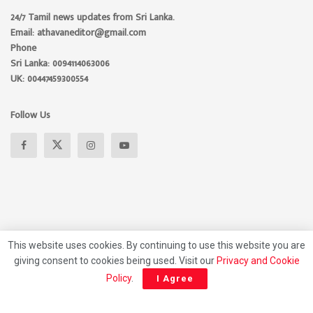
24/7 Tamil news updates from Sri Lanka.
Email: athavaneditor@gmail.com
Phone
Sri Lanka: 0094114063006
UK: 00447459300554
Follow Us
This website uses cookies. By continuing to use this website you are
giving consent to cookies being used. Visit our
Privacy and Cookie
About
Advertise
Privacy Policy
Contact Us
Policy
.
I Agree
© 2026 Athavan Media, All rights reserved.