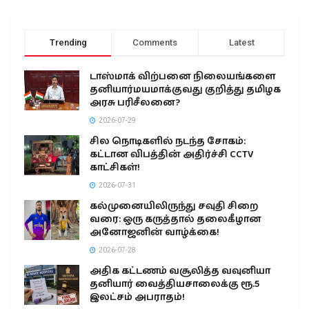
Trending
Comments
Latest
டாஸ்மாக் விற்பனை நிலையங்களை
தனியார்மயமாக்குவது குறித்து தமிழக
அரசு பரிசீலனை?
2026-07-29
சில நொடிகளில் நடந்த சோகம்:
கட்டான விபத்தின் அதிர்ச்சி CCTV
காட்சிகள்!
2026-07-31
கல்முனையிலிருந்து சவுதி சிறை
வரை: ஒரு கருத்தால் தலைகீழான
அனோஜனின் வாழ்க்கை!
2026-07-28
அதிக கட்டணம் வசூலித்த வவுனியா
தனியார் வைத்தியசாலைக்கு ரூ.5
இலட்சம் அபராதம்!