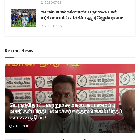
2026-07-29
‘லாஸ் மால்வினாஸ்’ பதாகையால்
சர்ச்சையில் சிக்கிய ஆர்ஜென்டினா!
2026-07-16
Recent News
பெருந்தோட்ட மற்றும் சமூக உட்கட்டமைப்பு
வசதிகள் பிரதியமைச்சர் சுந்தரலிங்கம் பிரதீப்
ஊடக சந்திப்பு!
2026-08-08