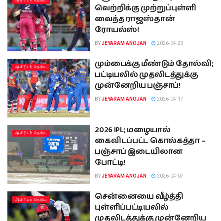
ஆசிரியர் தெரிவு
வெற்றிக்கு முற்றுப்புள்ளி
வைத்த ராஜஸ்தான்
ரோயல்ஸ்!
BY
JEYARAM ANOJAN
2026-04-29
மும்பைக்கு மீண்டும் தோல்வி;
ஆசிரியர் தெரிவு
பட்டியலில் முதலிடத்துக்கு
முன்னேறிய பஞ்சாப்!
BY
JEYARAM ANOJAN
2026-04-17
2026 IPL; மழையால்
ஆசிரியர் தெரிவு
கைவிடப்பட்ட கொல்கத்தா –
பஞ்சாப் இடையிலான
போட்டி!
BY
JEYARAM ANOJAN
2026-04-07
சென்னையை வீழ்த்தி
ஆசிரியர் தெரிவு
புள்ளிப்பட்டியலில்
முதலிடத்துக்கு முன்னேறிய