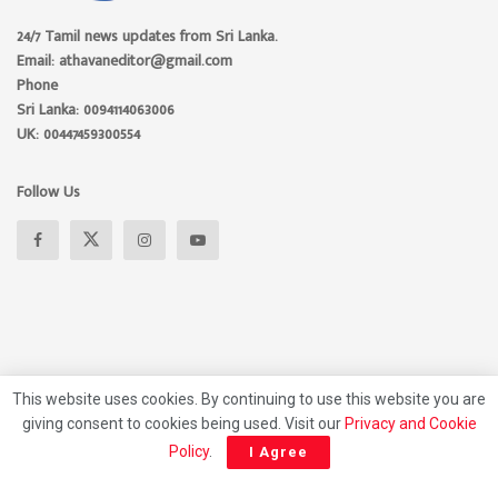
24/7 Tamil news updates from Sri Lanka.
Email: athavaneditor@gmail.com
Phone
Sri Lanka: 0094114063006
UK: 00447459300554
Follow Us
This website uses cookies. By continuing to use this website you are
giving consent to cookies being used. Visit our
Privacy and Cookie
About
Advertise
Privacy Policy
Contact Us
Policy
.
I Agree
© 2026 Athavan Media, All rights reserved.