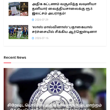
அதிக கட்டணம் வசூலித்த வவுனியா
தனியார் வைத்தியசாலைக்கு ரூ.5
இலட்சம் அபராதம்!
2026-07-29
‘லாஸ் மால்வினாஸ்’ பதாகையால்
சர்ச்சையில் சிக்கிய ஆர்ஜென்டினா!
2026-07-16
Recent News
சிரேஷ்ட பொலிஸ் அதிகாரிகளுக்கு இடமாற்றம்