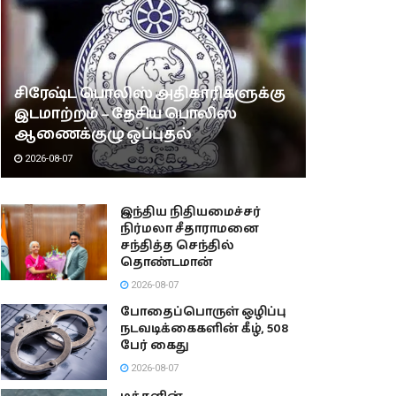
சிரேஷ்ட பொலிஸ் அதிகாரிகளுக்கு
இடமாற்றம் – தேசிய பொலிஸ்
ஆணைக்குழு ஒப்புதல்
2026-08-07
இந்திய நிதியமைச்சர்
நிர்மலா சீதாராமனை
சந்தித்த செந்தில்
தொண்டமான்
2026-08-07
போதைப்பொருள் ஒழிப்பு
நடவடிக்கைகளின் கீழ், 508
பேர் கைது
2026-08-07