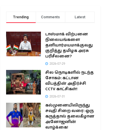
Trending
Comments
Latest
டாஸ்மாக் விற்பனை
நிலையங்களை
தனியார்மயமாக்குவது
குறித்து தமிழக அரசு
பரிசீலனை?
2026-07-29
சில நொடிகளில் நடந்த
சோகம்: கட்டான
விபத்தின் அதிர்ச்சி
CCTV காட்சிகள்!
2026-07-31
கல்முனையிலிருந்து
சவுதி சிறை வரை: ஒரு
கருத்தால் தலைகீழான
அனோஜனின்
வாழ்க்கை!