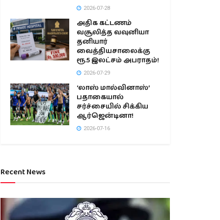
2026-07-28
அதிக கட்டணம்
வசூலித்த வவுனியா
தனியார்
வைத்தியசாலைக்கு
ரூ.5 இலட்சம் அபராதம்!
2026-07-29
‘லாஸ் மால்வினாஸ்’
பதாகையால்
சர்ச்சையில் சிக்கிய
ஆர்ஜென்டினா!
2026-07-16
Recent News