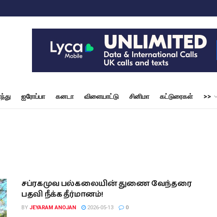
ந்து
ஐரோப்பா
கனடா
விளையாட்டு
சினிமா
கட்டுரைகள்
>>
சப்ரகமுவ பல்கலையின் துணை வேந்தரை
பதவி நீக்க தீர்மானம்!
BY
JEYARAM ANOJAN
2026-05-13
0