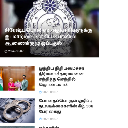
சிரேஷ்ட பொலிஸ் அதிகாரிகளுக்கு
இடமாற்றம் – தேசிய பொலிஸ்
ஆணைக்குழு ஒப்புதல்
2026-08-07
இந்திய நிதியமைச்சர்
நிர்மலா சீதாராமனை
சந்தித்த செந்தில்
தொண்டமான்
2026-08-07
போதைப்பொருள் ஒழிப்பு
நடவடிக்கைகளின் கீழ், 508
பேர் கைது
2026-08-07