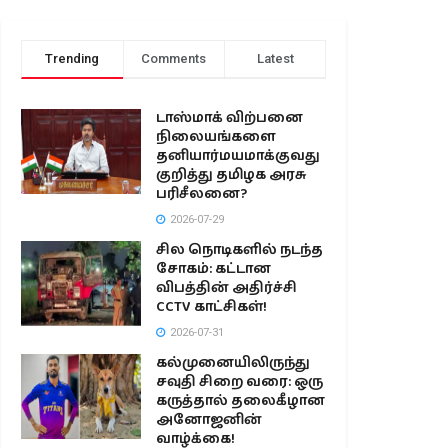
Trending
Comments
Latest
டாஸ்மாக் விற்பனை
நிலையங்களை
தனியார்மயமாக்குவது
குறித்து தமிழக அரசு
பரிசீலனை?
2026-07-29
சில நொடிகளில் நடந்த
சோகம்: கட்டான
விபத்தின் அதிர்ச்சி
CCTV காட்சிகள்!
2026-07-31
கல்முனையிலிருந்து
சவுதி சிறை வரை: ஒரு
கருத்தால் தலைகீழான
அனோஜனின்
வாழ்க்கை!