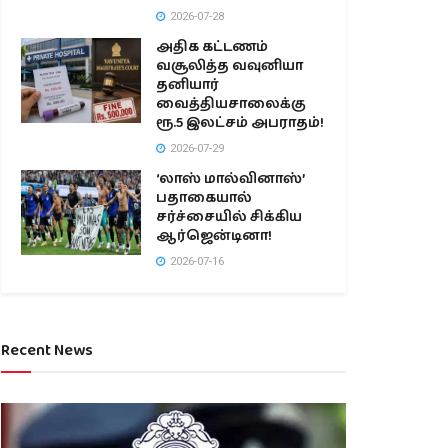
2026-07-28
அதிக கட்டணம்
வசூலித்த வவுனியா
தனியார்
வைத்தியசாலைக்கு
ரூ.5 இலட்சம் அபராதம்!
2026-07-29
‘லாஸ் மால்வினாஸ்’
பதாகையால்
சர்ச்சையில் சிக்கிய
ஆர்ஜென்டினா!
2026-07-16
Recent News