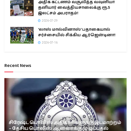
அதிக கட்டணம் வசூலித்த வவுனியா
தனியார் வைத்தியசாலைக்கு ரூ.5
இலட்சம் அபராதம்!
2026-07-29
‘லாஸ் மால்வினாஸ்’ பதாகையால்
சர்ச்சையில் சிக்கிய ஆர்ஜென்டினா!
2026-07-16
Recent News
சிரேஷ்ட பொலிஸ் அதிகாரிகளுக்கு இடமாற்றம்
– தேசிய பொலிஸ் ஆணைக்குழு ஒப்புதல்