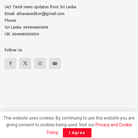
24/7 Tamil news updates from Sri Lanka.
Email: athavaneditor@gmail.com
Phone
Sri Lanka: 0094114063006
UK: 00447459300554
Follow Us
This website uses cookies. By continuing to use this website you are
About
Advertise
Privacy Policy
Contact Us
giving consent to cookies being used. Visit our
Privacy and Cookie
© 2026 Athavan Media, All rights reserved.
Policy
.
I Agree