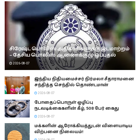
சிரேஷ்ட பொலிஸ் அதிகாரிகளுக்கு இடமாற்றம்
– தேசிய பொலிஸ் ஆணைக்குழு ஒப்புதல்
2026-08-07
இந்திய நிதியமைச்சர் நிர்மலா சீதாராமனை
சந்தித்த செந்தில் தொண்டமான்
2026-08-07
போதைப்பொருள் ஒழிப்பு
நடவடிக்கைகளின் கீழ், 508 பேர் கைது
2026-08-07
மக்களின் ஆரோக்கியத்துடன் விளையாடிய
விற்பனை நிலையம்!
2026-08-07