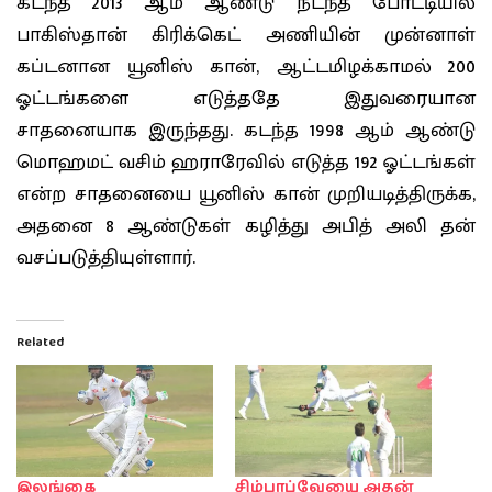
கடந்த 2013 ஆம் ஆண்டு நடந்த போட்டியில்
பாகிஸ்தான் கிரிக்கெட் அணியின் முன்னாள்
கப்டனான யூனிஸ் கான், ஆட்டமிழக்காமல் 200
ஓட்டங்களை எடுத்ததே இதுவரையான
சாதனையாக இருந்தது. கடந்த 1998 ஆம் ஆண்டு
மொஹமட் வசிம் ஹராரேவில் எடுத்த 192 ஓட்டங்கள்
என்ற சாதனையை யூனிஸ் கான் முறியடித்திருக்க,
அதனை 8 ஆண்டுகள் கழித்து அபித் அலி தன்
வசப்படுத்தியுள்ளார்.
Related
இலங்கை
சிம்பாப்வேயை அதன்