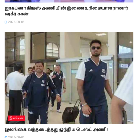
ஜாஃப்னா கிங்ஸ் அணியின் இணை உரிமையாளரானார்
ஷகீர் கான்!
2026-08-05
இலங்கை
இலங்கை வந்தடைந்தது இந்திய டெஸ்ட் அணி !
2026-08-04