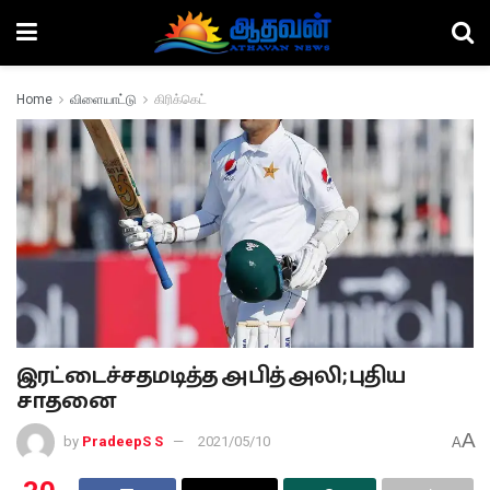
Home
விளையாட்டு
கிரிக்கெட்
இரட்டைச்சதமடித்த அபித் அலி; புதிய
சாதனை
A
by
PradeepS S
2021/05/10
A