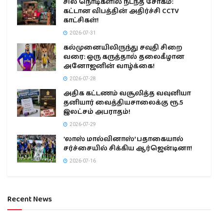
சில நொடிகளில் நடந்த சோகம்:
கட்டான விபத்தின் அதிர்ச்சி CCTV
காட்சிகள்!
2026-07-31
கல்முனையிலிருந்து சவுதி சிறை
வரை: ஒரு கருத்தால் தலைகீழான
அனோஜனின் வாழ்க்கை!
2026-07-28
அதிக கட்டணம் வசூலித்த வவுனியா
தனியார் வைத்தியசாலைக்கு ரூ.5
இலட்சம் அபராதம்!
2026-07-29
‘லாஸ் மால்வினாஸ்’ பதாகையால்
சர்ச்சையில் சிக்கிய ஆர்ஜென்டினா!
2026-07-16
Recent News