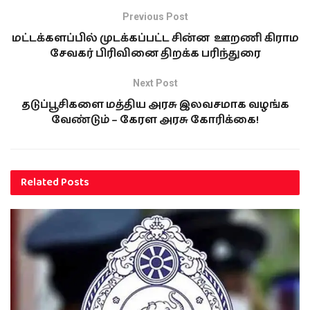
உயிரிழந்தனரா என்பது
Previous Post
உறுதியாகவில்லை என்றும்
சுகாதாரத்துறையினர்
மட்டக்களப்பில் முடக்கப்பட்ட சின்ன ஊறணி கிராம
தெரிவித்துள்ளனர்.
சேவகர் பிரிவினை திறக்க பரிந்துரை
பிரித்தானியாவில்…
Next Post
தடுப்பூசிகளை மத்திய அரசு இலவசமாக வழங்க
வேண்டும் – கேரள அரசு கோரிக்கை!
Related
Posts