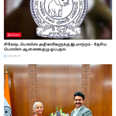
இலங்கை
சிரேஷ்ட பொலிஸ் அதிகாரிகளுக்கு இடமாற்றம் – தேசிய
பொலிஸ் ஆணைக்குழு ஒப்புதல்
2026-08-07