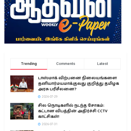
Trending
Comments
Latest
டாஸ்மாக் விற்பனை நிலையங்களை
தனியார்மயமாக்குவது குறித்து தமிழக
அரசு பரிசீலனை?
2026-07-29
சில நொடிகளில் நடந்த சோகம்:
கட்டான விபத்தின் அதிர்ச்சி CCTV
காட்சிகள்!
2026-07-31