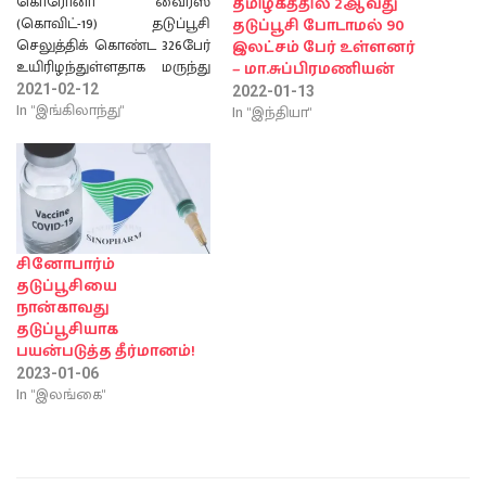
கொரோனா வைரஸ்
தமிழகத்தில் 2ஆவது
(கொவிட்-19) தடுப்பூசி
தடுப்பூசி போடாமல் 90
செலுத்திக் கொண்ட 326பேர்
இலட்சம் பேர் உள்ளனர்
உயிரிழந்துள்ளதாக மருந்து
– மா.சுப்பிரமணியன்
மற்றும் சுகாதார
2021-02-12
2022-01-13
ஒழுங்குமுறை ஆணையம்
In "இங்கிலாந்து"
In "இந்தியா"
தெரிவித்துள்ளது. இதில்
ஃபைஸர் நிறுவனம்
தயாரித்த தடுப்பூசியை
எடுத்துக்கொண்ட 236 பேர்
ஒவ்வாமை உள்ளிட்ட
காரணங்களால்
உயிரிழந்துள்ளனர்.
சினோபார்ம்
இதேபோல் ஒக்ஸ்போர்ட்
தடுப்பூசியை
பல்கலைக்கழகம் தயாரித்த
நான்காவது
கொரோனா தடுப்பூசியை
தடுப்பூசியாக
எடுத்துக்கொண்ட 90 பேரும்
பயன்படுத்த தீர்மானம்!
உயிரிழந்துள்ளனர்.
2023-01-06
இறந்தவர்களில்
In "இலங்கை"
பெரும்பாலானோர்
வயதானவர்கள் என்றும்,
கொரோனா
தடுப்பூசியால்தான்