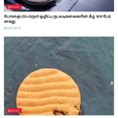
இலங்கை
போதைப்பொருள் ஒழிப்பு நடவடிக்கைகளின் கீழ், 508 பேர்
கைது
2026-08-07
இலங்கை