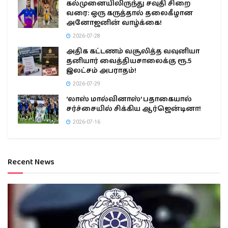
கல்முனையிலிருந்து சவுதி சிறை
வரை: ஒரு கருத்தால் தலைகீழான
அனோஜனின் வாழ்க்கை!
2026-07-28
அதிக கட்டணம் வசூலித்த வவுனியா
தனியார் வைத்தியசாலைக்கு ரூ.5
இலட்சம் அபராதம்!
2026-07-29
‘லாஸ் மால்வினாஸ்’ பதாகையால்
சர்ச்சையில் சிக்கிய ஆர்ஜென்டினா!
2026-07-16
Recent News