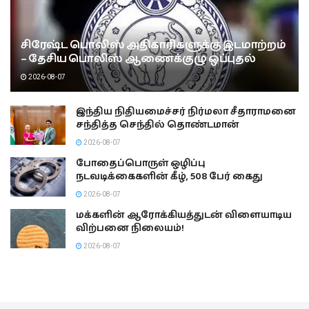
சிரேஷ்ட பொலிஸ் அதிகாரிகளுக்கு இடமாற்றம்
– தேசிய பொலிஸ் ஆணைக்குழு ஒப்புதல்
2026-08-07
இந்திய நிதியமைச்சர் நிர்மலா சீதாராமனை
சந்தித்த செந்தில் தொண்டமான்
2026-08-07
போதைப்பொருள் ஒழிப்பு
நடவடிக்கைகளின் கீழ், 508 பேர் கைது
2026-08-07
மக்களின் ஆரோக்கியத்துடன் விளையாடிய
விற்பனை நிலையம்!
2026-08-07