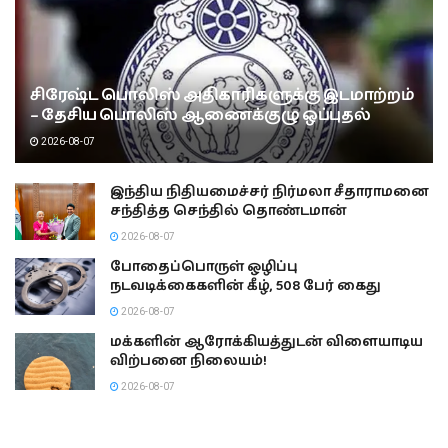
சிரேஷ்ட பொலிஸ் அதிகாரிகளுக்கு இடமாற்றம்
– தேசிய பொலிஸ் ஆணைக்குழு ஒப்புதல்
2026-08-07
இந்திய நிதியமைச்சர் நிர்மலா சீதாராமனை
சந்தித்த செந்தில் தொண்டமான்
2026-08-07
போதைப்பொருள் ஒழிப்பு
நடவடிக்கைகளின் கீழ், 508 பேர் கைது
2026-08-07
மக்களின் ஆரோக்கியத்துடன் விளையாடிய
விற்பனை நிலையம்!
2026-08-07