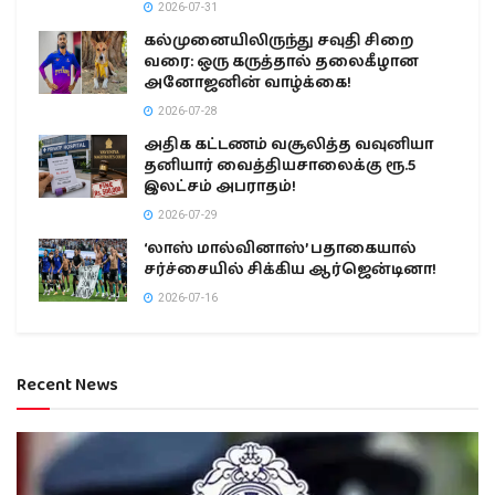
2026-07-31
கல்முனையிலிருந்து சவுதி சிறை
வரை: ஒரு கருத்தால் தலைகீழான
அனோஜனின் வாழ்க்கை!
2026-07-28
அதிக கட்டணம் வசூலித்த வவுனியா
தனியார் வைத்தியசாலைக்கு ரூ.5
இலட்சம் அபராதம்!
2026-07-29
‘லாஸ் மால்வினாஸ்’ பதாகையால்
சர்ச்சையில் சிக்கிய ஆர்ஜென்டினா!
2026-07-16
Recent News