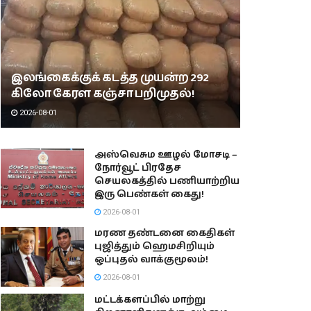
இலங்கைக்குக் கடத்த முயன்ற 292
கிலோ கேரள கஞ்சா பறிமுதல்!
2026-08-01
அஸ்வெசும ஊழல் மோசடி –
நோர்வூட் பிரதேச
செயலகத்தில் பணியாற்றிய
இரு பெண்கள் கைது!
2026-08-01
மரண தண்டனை கைதிகள்
புஜித்தும் ஹெமசிறியும்
ஒப்புதல் வாக்குமூலம்!
2026-08-01
மட்டக்களப்பில் மாற்று