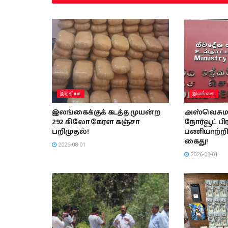
இந்தியா
இலங்கை
இலங்கைக்குக் கடத்த முயன்ற
அஸ்வெசும
292 கிலோ கேரள கஞ்சா
நோர்வூட் ப
பறிமுதல்!
பணியாற்றி
கைது!
2026-08-01
2026-08-01