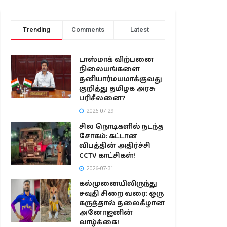
Trending
Comments
Latest
டாஸ்மாக் விற்பனை
நிலையங்களை
தனியார்மயமாக்குவது
குறித்து தமிழக அரசு
பரிசீலனை?
2026-07-29
சில நொடிகளில் நடந்த
சோகம்: கட்டான
விபத்தின் அதிர்ச்சி
CCTV காட்சிகள்!
2026-07-31
கல்முனையிலிருந்து
சவுதி சிறை வரை: ஒரு
கருத்தால் தலைகீழான
அனோஜனின்
வாழ்க்கை!