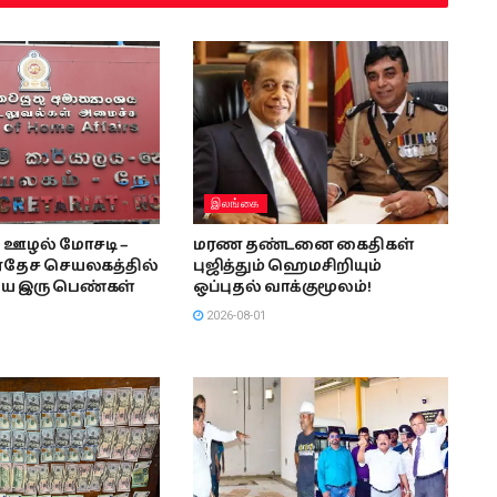
இலங்கை
 ஊழல் மோசடி –
மரண தண்டனை கைதிகள்
ிரதேச செயலகத்தில்
புஜித்தும் ஹெமசிறியும்
ய இரு பெண்கள்
ஒப்புதல் வாக்குமூலம்!
2026-08-01