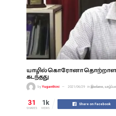
யாழில் கொரோனா தொற்றாளர
கடந்தது
by
Yuganthini
2021/06/29
in
இலங்கை
,
யாழ்ப்
31
1k
Share on Facebook
SHARES
VIEWS