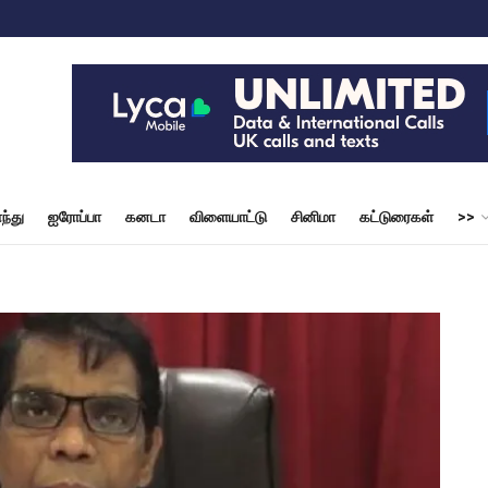
ந்து
ஐரோப்பா
கனடா
விளையாட்டு
சினிமா
கட்டுரைகள்
>>