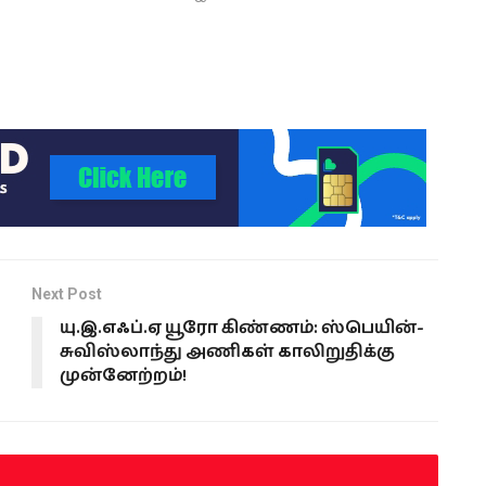
Next Post
யு.இ.எஃப்.ஏ யூரோ கிண்ணம்: ஸ்பெயின்-
சுவிஸ்லாந்து அணிகள் காலிறுதிக்கு
முன்னேற்றம்!