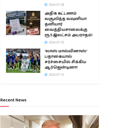
2026-07-28
அதிக கட்டணம்
வசூலித்த வவுனியா
தனியார்
வைத்தியசாலைக்கு
ரூ.5 இலட்சம் அபராதம்!
2026-07-29
‘லாஸ் மால்வினாஸ்’
பதாகையால்
சர்ச்சையில் சிக்கிய
ஆர்ஜென்டினா!
2026-07-16
Recent News