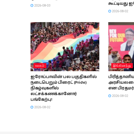
கூட்டியது 
2026-08-03
2026-08-02
உலகம்
இங்கிலாந்து
ஐரோப்பாவின் பல பகுதிகளில்
பிரித்தானிய
நடைபெறும் பிரைட் (Pride)
அரசியலமைப
நிகழ்வுகளில்
என பிரதமர் 
லட்சக்கணக்கானோர்
2026-08-02
பங்கேற்பு!
2026-08-02