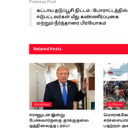
Previous Post
கட்டாய தடுப்பூசி திட்டம் : போராட்டத்தில்
ஈடுபட்டவர்கள் மீது கண்ணீர்ப்புகை
மற்றும் நீர்த்தாரை பிரயோகம்
Related
Posts
அமொிக்கா
ஆபிாிக்கா
ஈரானுடன் இன்று
மொராக்கோ 
பேச்சுவார்த்தை: தாக்குதலை
சர்ச்சையால்
ஒத்திவைத்த ட்ரம்ப்!
பதற்றம்: அ