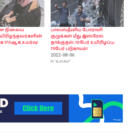
மான நிலைய
பாலஸ்தீனிய போராளி
உயிரிழந்தவர்களின்
குழுக்கள் மீது இஸ்ரேல்
 170ஆக உயர்வு!
தாக்குதல்: 10பேர் உயிரிழப்பு-
75பேர் படுகாயம்!
2022-08-06
In "உலகம்"