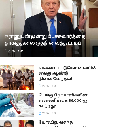
ஈரானுடன் இன்று பேச்சுவார்த்தை:
தாக்குதலை ஒத்திவைத்த ட்ரம்ப்
2026-08-03
வல்வைப் படுகொ*லையின்
37வது ஆண்டு
நினைவேந்தல்!
2026-08-03
டெங்கு நோயாளிகளின்
எண்ணிக்கை 86,000-ஐ
கடந்தது!
2026-08-03
யோஷித, வசந்த