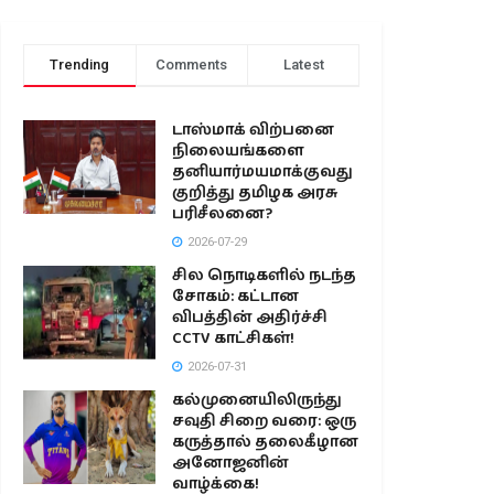
Trending
Comments
Latest
டாஸ்மாக் விற்பனை
நிலையங்களை
தனியார்மயமாக்குவது
குறித்து தமிழக அரசு
பரிசீலனை?
2026-07-29
சில நொடிகளில் நடந்த
சோகம்: கட்டான
விபத்தின் அதிர்ச்சி
CCTV காட்சிகள்!
2026-07-31
கல்முனையிலிருந்து
சவுதி சிறை வரை: ஒரு
கருத்தால் தலைகீழான
அனோஜனின்
வாழ்க்கை!