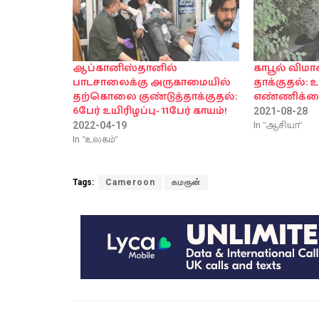
ஆப்கானிஸ்தானில்
காபூல் வி
பாடசாலைக்கு அருகாமையில்
தாக்குதல்: 
தற்கொலை குண்டுத்தாக்குதல்:
எண்ணிக்கை
6பேர் உயிரிழப்பு- 11பேர் காயம்!
2021-08-28
In "ஆசியா"
2022-04-19
In "உலகம்"
Tags:
Cameroon
கமரூன்