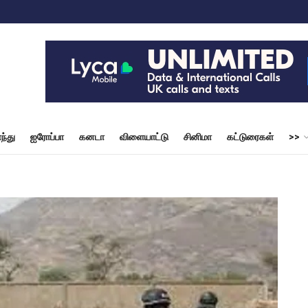
ந்து
ஐரோப்பா
கனடா
விளையாட்டு
சினிமா
கட்டுரைகள்
>>