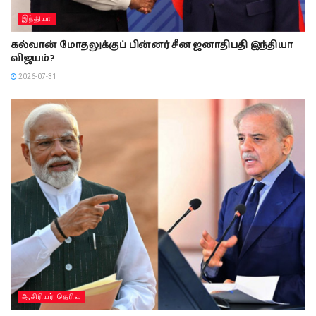
இந்தியா
கல்வான் மோதலுக்குப் பின்னர் சீன ஜனாதிபதி இந்தியா
விஜயம்?
2026-07-31
ஆசிரியர் தெரிவு