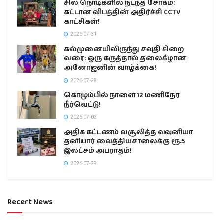
சில நொடிகளில் நடந்த சோகம்:
கட்டான விபத்தின் அதிர்ச்சி CCTV
காட்சிகள்!
2026-07-31
கல்முனையிலிருந்து சவுதி சிறை
வரை: ஒரு கருத்தால் தலைகீழான
அனோஜனின் வாழ்க்கை!
2026-07-28
கொழும்பில் நாளை 12 மணிநேர
நீர்வெட்டு!
2026-07-03
அதிக கட்டணம் வசூலித்த வவுனியா
தனியார் வைத்தியசாலைக்கு ரூ.5
இலட்சம் அபராதம்!
2026-07-29
Recent News