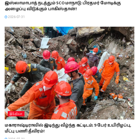
இஸ்லாமாபாத் நடத்தும் SCO மாநாடு: பிரதமர் மோடிக்கு
அழைப்பு விடுக்கும் பாகிஸ்தான்!
2026-07-31
இந்தியா
மகாராஷ்டிராவில் இடிந்து வீழ்ந்த கட்டிடம்; 9 பேர் உயிரிழப்பு,
மீட்பு பணி தீவிரம்!