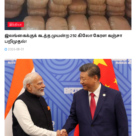
இந்தியா
இலங்கைக்குக் கடத்த முயன்ற 292 கிலோ கேரள கஞ்சா
பறிமுதல்!
2026-08-01