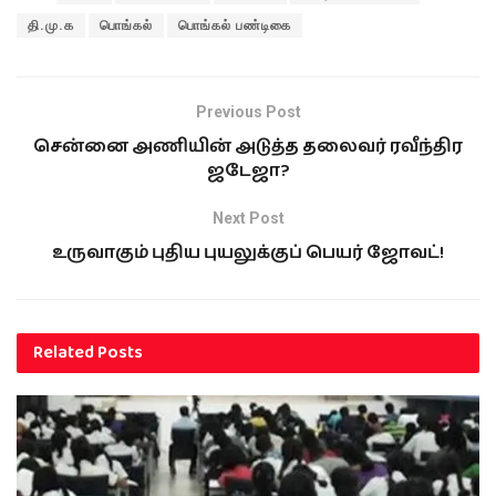
தி.மு.க
பொங்கல்
பொங்கல் பண்டிகை
Previous Post
சென்னை அணியின் அடுத்த தலைவர் ரவீந்திர
ஜடேஜா?
Next Post
உருவாகும் புதிய புயலுக்குப் பெயர் ஜோவட்!
Related
Posts