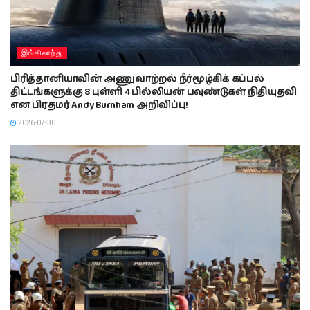
இங்கிலாந்து
பிரித்தானியாவின் அணுவாற்றல் நீர்மூழ்கிக் கப்பல்
திட்டங்களுக்கு 8 புள்ளி 4 பில்லியன் பவுண்டுகள் நிதியுதவி
என பிரதமர் Andy Burnham அறிவிப்பு!
2026-07-30