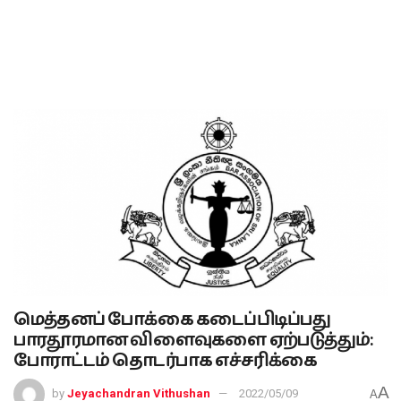
மெத்தனப் போக்கை கடைப்பிடிப்பது
பாரதூரமான விளைவுகளை ஏற்படுத்தும்:
போராட்டம் தொடர்பாக எச்சரிக்கை
A
by
Jeyachandran Vithushan
2022/05/09
A