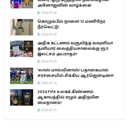
வரை: ஒரு கருத்தால் தலைகீழான
அனோஜனின் வாழ்க்கை!
2026-07-28
கொழும்பில் நாளை 12 மணிநேர
நீர்வெட்டு!
2026-07-03
அதிக கட்டணம் வசூலித்த வவுனியா
தனியார் வைத்தியசாலைக்கு ரூ.5
இலட்சம் அபராதம்!
2026-07-29
‘லாஸ் மால்வினாஸ்’ பதாகையால்
சர்ச்சையில் சிக்கிய ஆர்ஜென்டினா!
2026-07-16
2034 FIFA உலகக் கிண்ணம்:
ஆகாயத்தில் எழும் அதிநவீன
மைதானம்!
2026-07-21