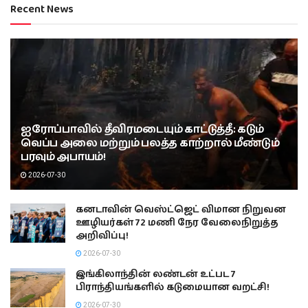
Recent News
ஐரோப்பாவில் தீவிரமடையும் காட்டுத்தீ: கடும்
வெப்ப அலை மற்றும் பலத்த காற்றால் மீண்டும்
பரவும் அபாயம்!
2026-07-30
கனடாவின் வெஸ்ட்ஜெட் விமான நிறுவன
ஊழியர்கள் 72 மணி நேர வேலைநிறுத்த
அறிவிப்பு!
2026-07-30
இங்கிலாந்தின் லண்டன் உட்பட 7
பிராந்தியங்களில் கடுமையான வறட்சி!
2026-07-30