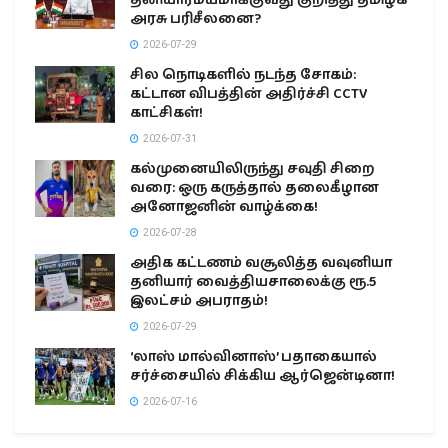
அரசு பரிசீலனை?
2026-07-29
சில நொடிகளில் நடந்த சோகம்:
கட்டான விபத்தின் அதிர்ச்சி CCTV
காட்சிகள்!
2026-07-31
கல்முனையிலிருந்து சவுதி சிறை
வரை: ஒரு கருத்தால் தலைகீழான
அனோஜனின் வாழ்க்கை!
2026-07-28
அதிக கட்டணம் வசூலித்த வவுனியா
தனியார் வைத்தியசாலைக்கு ரூ.5
இலட்சம் அபராதம்!
2026-07-29
‘லாஸ் மால்வினாஸ்’ பதாகையால்
சர்ச்சையில் சிக்கிய ஆர்ஜென்டினா!
2026-07-16