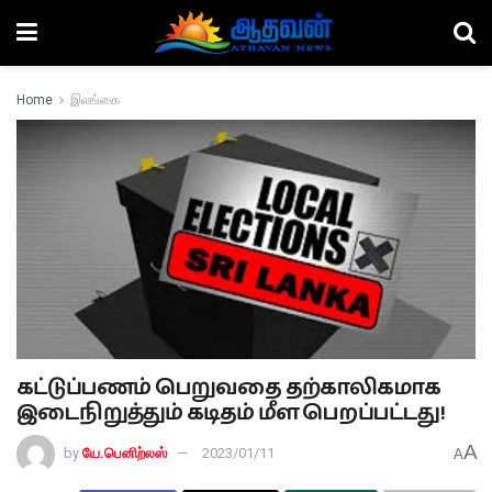
Home
இலங்கை
கட்டுப்பணம் பெறுவதை தற்காலிகமாக
இடைநிறுத்தும் கடிதம் மீள பெறப்பட்டது!
A
by
யே.பெனிற்லஸ்
2023/01/11
A