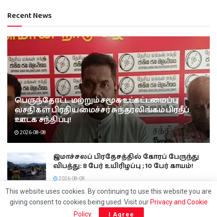
Recent News
பெருந்தோட்ட மற்றும் சமூக உட்கட்டமைப்பு
வசதிகள் பிரதியமைச்சர் சுந்தரலிங்கம் பிரதீப்
ஊடக சந்திப்பு!
2026-08-08
இமாச்சலப் பிரதேசத்தில் கோரப் பேருந்து
விபத்து: 8 பேர் உயிரிழப்பு ; 10 பேர் காயம்!
2026-08-08
This website uses cookies. By continuing to use this website you are
அல்லைப்பிட்டிச் சூட்டுச் சம்பவம் குறித்து 15
பேரிடம் விசாரிக்க வேண்டும்
giving consent to cookies being used. Visit our
Privacy and Cookie
Policy
.
I Agree
2026-08-08