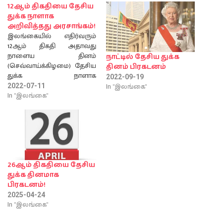
12ஆம் திகதியை தேசிய
துக்க நாளாக
அறிவித்தது அரசாங்கம்!
இலங்கையில் எதிர்வரும்
12ஆம் திகதி அதாவது
நாளைய தினம்
நாட்டில் தேசிய துக்க
(செவ்வாய்க்கிழமை) தேசிய
தினம் பிரகடனம்
துக்க நாளாக
2022-09-19
அறிவிக்கப்பட்டுள்ளது.
In "இலங்கை"
2022-07-11
அதன்படி, அன்றைய தினம்
In "இலங்கை"
அனைத்து அரச
நிறுவனங்களிலும் தேசியக்
கொடியை அரைக்கம்பத்தில்
பறக்கவிடுமாறு பணிப்புரை
விடுக்கப்பட்டுள்ளதாக
உள்விவகார அமைச்சு
தெரிவித்துள்ளது.
26ஆம் திகதியை தேசிய
எவ்வாறாயினும் அன்றைய
துக்க தினமாக
தினம் பொது விடுமுறை
பிரகடனம்!
அல்ல எனவும் அந்த
2025-04-24
அமைச்சு
In "இலங்கை"
சுட்டிக்காட்டியுள்ளது.