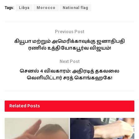
ஜப்பானின் முன்னாள்
பிரதமர் ஷின்ஷோ
Tags:
Libya
Morocco
National flag
அபேயின் திடீர் மரணம்
காரணமாக இவ்வாறு துக்க
தினம்
அறிவிக்கப்பட்டுள்ளது.
Previous Post
கியூபா மற்றும் அமெரிக்காவுக்கு ஜனாதிபதி
ரணில் உத்தியோகபூர்வ விஜயம்!
Next Post
செனல் 4 விவகாரம்: அதிரடித் தகவலை
வெளியிட்டார் சரத் கொங்கஹகே!
Related
Posts