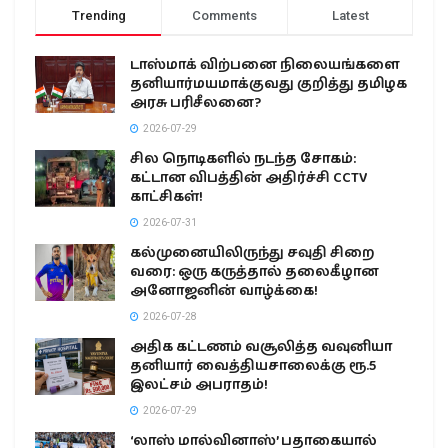
Trending
Comments
Latest
டாஸ்மாக் விற்பனை நிலையங்களை
தனியார்மயமாக்குவது குறித்து தமிழக
அரசு பரிசீலனை?
2026-07-29
சில நொடிகளில் நடந்த சோகம்:
கட்டான விபத்தின் அதிர்ச்சி CCTV
காட்சிகள்!
2026-07-31
கல்முனையிலிருந்து சவுதி சிறை
வரை: ஒரு கருத்தால் தலைகீழான
அனோஜனின் வாழ்க்கை!
2026-07-28
அதிக கட்டணம் வசூலித்த வவுனியா
தனியார் வைத்தியசாலைக்கு ரூ.5
இலட்சம் அபராதம்!
2026-07-29
‘லாஸ் மால்வினாஸ்’ பதாகையால்