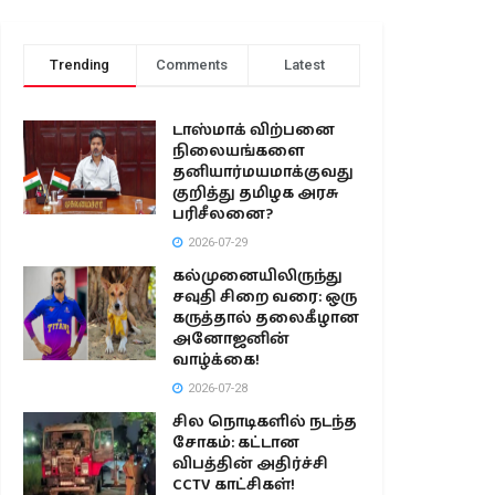
Trending
Comments
Latest
டாஸ்மாக் விற்பனை
நிலையங்களை
தனியார்மயமாக்குவது
குறித்து தமிழக அரசு
பரிசீலனை?
2026-07-29
கல்முனையிலிருந்து
சவுதி சிறை வரை: ஒரு
கருத்தால் தலைகீழான
அனோஜனின்
வாழ்க்கை!
2026-07-28
சில நொடிகளில் நடந்த
சோகம்: கட்டான
விபத்தின் அதிர்ச்சி
CCTV காட்சிகள்!