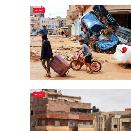
உலகம்
உலகம்