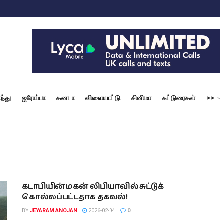
ந்து
ஐரோப்பா
கனடா
விளையாட்டு
சினிமா
கட்டுரைகள்
>>
கடாபியின் மகன் லிபியாவில் சுட்டுக்
கொல்லப்பட்டதாக தகவல்!
BY
JEYARAM ANOJAN
2026-02-04
0