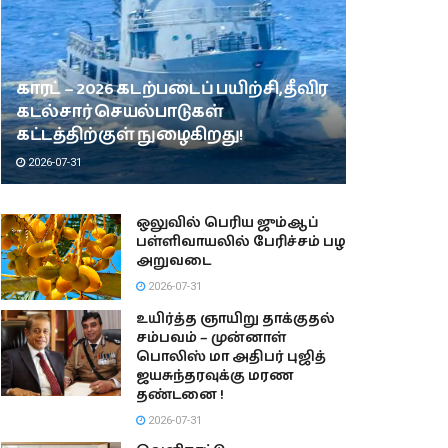
காரட் – 2026 கடற்படைப் பயிற்சி, தீவிர
கடல்சார் செயல்பாடுகள்
கட்டத்திற்குள் நுழைகிறது!
2026-07-31
ஒலுவில் பெரிய ஜும்ஆப்
பள்ளிவாயலில் பேரிச்சம் பழ
அறுவடை
2026-07-31
உயிர்த்த ஞாயிறு தாக்குதல்
சம்பவம் – முன்னாள்
பொலிஸ் மா அதிபர் புஜித்
ஜயசுந்தரவுக்கு மரண
தண்டனை !
2026-07-31