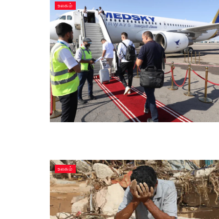
உலகம்
உலகம்