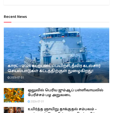
Recent News
காரட் – 2026 கடற்படைப் பயிற்சி, தீவிர கடல்சார்
செயல்பாடுகள் கட்டத்திற்குள் நுழைகிறது!
2026-07-31
ஒலுவில் பெரிய ஜும்ஆப் பள்ளிவாயலில்
பேரிச்சம் பழ அறுவடை
2026-07-31
உயிர்த்த ஞாயிறு தாக்குதல் சம்பவம் –