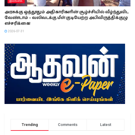
இலங்கை
அரசுக்கு ஒத்தூதும் அதிகாரிகளின் சூழ்ச்சியில் வீழ்ந்துவிட
வேண்டாம் – வலிவடக்கு மீள் குடியேற்ற அபிவிருத்திக்குழு
எச்சரிக்கை!
2026-07-31
Trending
Comments
Latest