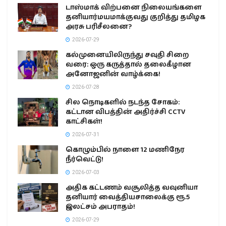
டாஸ்மாக் விற்பனை நிலையங்களை
தனியார்மயமாக்குவது குறித்து தமிழக
அரசு பரிசீலனை?
2026-07-29
கல்முனையிலிருந்து சவுதி சிறை
வரை: ஒரு கருத்தால் தலைகீழான
அனோஜனின் வாழ்க்கை!
2026-07-28
சில நொடிகளில் நடந்த சோகம்:
கட்டான விபத்தின் அதிர்ச்சி CCTV
காட்சிகள்!
2026-07-31
கொழும்பில் நாளை 12 மணிநேர
நீர்வெட்டு!
2026-07-03
அதிக கட்டணம் வசூலித்த வவுனியா
தனியார் வைத்தியசாலைக்கு ரூ.5
இலட்சம் அபராதம்!
2026-07-29