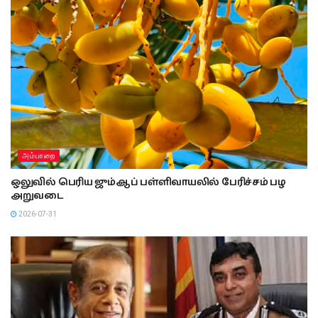
அம்பாறை
ஒலுவில் பெரிய ஜும்ஆப் பள்ளிவாயலில் பேரிச்சம் பழ
அறுவடை
2026-07-31