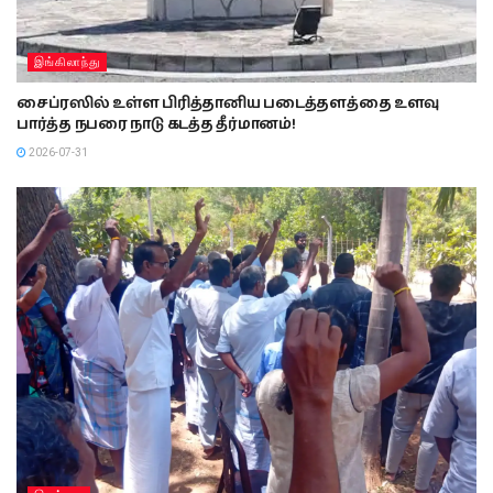
இங்கிலாந்து
சைப்ரஸில் உள்ள பிரித்தானிய படைத்தளத்தை உளவு
பார்த்த நபரை நாடு கடத்த தீர்மானம்!
2026-07-31