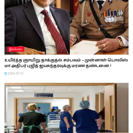
இலங்கை
உயிர்த்த ஞாயிறு தாக்குதல் சம்பவம் – முன்னாள் பொலிஸ்
மா அதிபர் புஜித் ஜயசுந்தரவுக்கு மரண தண்டனை !
2026-07-31