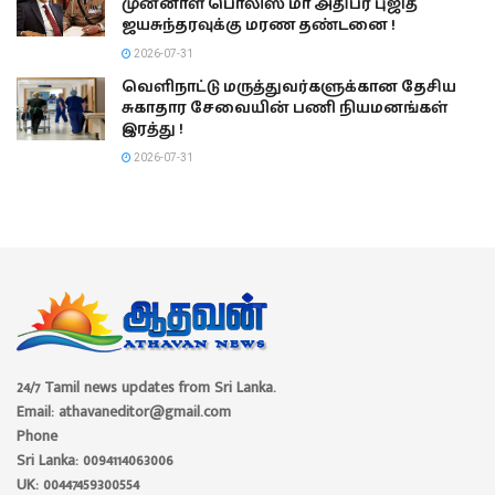
முன்னாள் பொலிஸ் மா அதிபர் புஜித்
ஜயசுந்தரவுக்கு மரண தண்டனை !
2026-07-31
வெளிநாட்டு மருத்துவர்களுக்கான தேசிய
சுகாதார சேவையின் பணி நியமனங்கள்
இரத்து !
2026-07-31
24/7 Tamil news updates from Sri Lanka.
Email: athavaneditor@gmail.com
Phone
Sri Lanka: 0094114063006
UK: 00447459300554