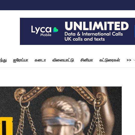
ந்து
ஐரோப்பா
கனடா
விளையாட்டு
சினிமா
கட்டுரைகள்
>>