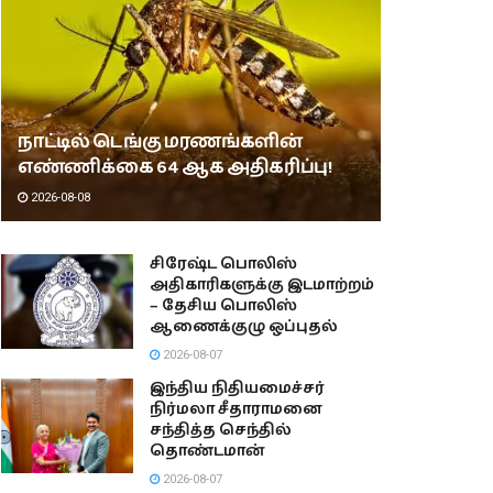
நாட்டில் டெங்கு மரணங்களின்
எண்ணிக்கை 64 ஆக அதிகரிப்பு!
2026-08-08
சிரேஷ்ட பொலிஸ்
அதிகாரிகளுக்கு இடமாற்றம்
– தேசிய பொலிஸ்
ஆணைக்குழு ஒப்புதல்
2026-08-07
இந்திய நிதியமைச்சர்
நிர்மலா சீதாராமனை
சந்தித்த செந்தில்
தொண்டமான்
2026-08-07