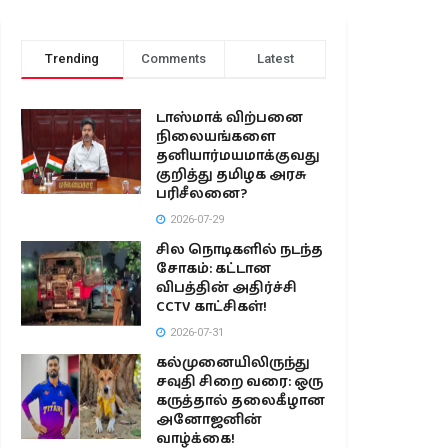
Trending
Comments
Latest
டாஸ்மாக் விற்பனை
நிலையங்களை
தனியார்மயமாக்குவது
குறித்து தமிழக அரசு
பரிசீலனை?
2026-07-29
சில நொடிகளில் நடந்த
சோகம்: கட்டான
விபத்தின் அதிர்ச்சி
CCTV காட்சிகள்!
2026-07-31
கல்முனையிலிருந்து
சவுதி சிறை வரை: ஒரு
கருத்தால் தலைகீழான
அனோஜனின்
வாழ்க்கை!