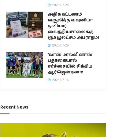
2026-07-28
அதிக கட்டணம்
வசூலித்த வவுனியா
தனியார்
வைத்தியசாலைக்கு
ரூ.5 இலட்சம் அபராதம்!
2026-07-29
‘லாஸ் மால்வினாஸ்’
பதாகையால்
சர்ச்சையில் சிக்கிய
ஆர்ஜென்டினா!
2026-07-16
Recent News