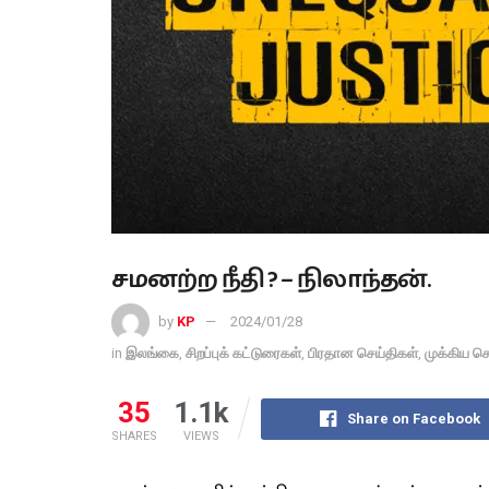
சமனற்ற நீதி ? – நிலாந்தன்.
by
KP
2024/01/28
in
இலங்கை
,
சிறப்புக் கட்டுரைகள்
,
பிரதான செய்திகள்
,
முக்கிய செ
35
1.1k
Share on Facebook
SHARES
VIEWS