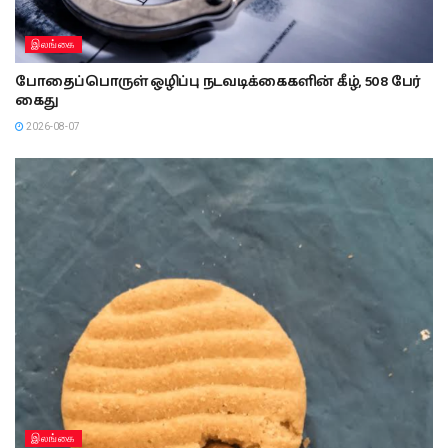
இலங்கை
போதைப்பொருள் ஒழிப்பு நடவடிக்கைகளின் கீழ், 508 பேர்
கைது
2026-08-07
இலங்கை