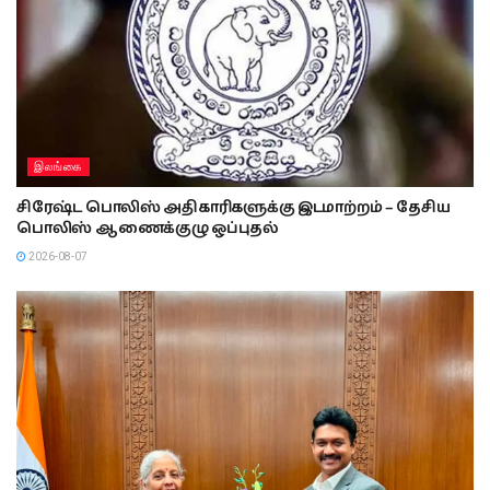
இலங்கை
சிரேஷ்ட பொலிஸ் அதிகாரிகளுக்கு இடமாற்றம் – தேசிய
பொலிஸ் ஆணைக்குழு ஒப்புதல்
2026-08-07