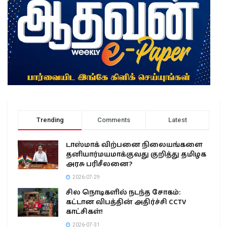
Trending
Comments
Latest
டாஸ்மாக் விற்பனை நிலையங்களை
தனியார்மயமாக்குவது குறித்து தமிழக
அரசு பரிசீலனை?
2026-07-29
சில நொடிகளில் நடந்த சோகம்:
கட்டான விபத்தின் அதிர்ச்சி CCTV
காட்சிகள்!
2026-07-31