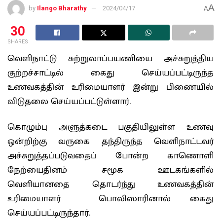
A
by
Ilango Bharathy
2024/04/17
A
30
SHARES
வெளிநாட்டு சுற்றுலாப்பயணியை அச்சுறுத்திய
குற்றச்சாட்டில் கைது செய்யப்பட்டிருந்த
உணவகத்தின் உரிமையாளர் இன்று பிணையில்
விடுதலை செய்யப்பட்டுள்ளார்.
கொழும்பு அளுத்கடை பகுதியிலுள்ள உணவு
ஒன்றிற்கு வருகை தந்திருந்த வெளிநாட்டவர்
அச்சுறுத்தப்படுவதைப் போன்ற காணொளி
நேற்யைதினம் சமூக ஊடகங்களில்
வெளியானதை தொடர்ந்து உணவகத்தின்
உரிமையாளர் பொலிஸாரினால் கைது
செய்யப்பட்டிருந்தார்.