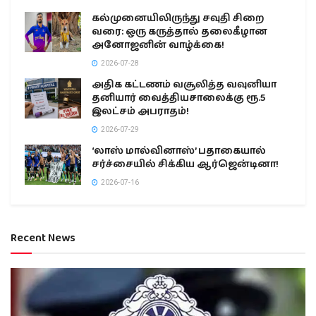
கல்முனையிலிருந்து சவுதி சிறை
வரை: ஒரு கருத்தால் தலைகீழான
அனோஜனின் வாழ்க்கை!
2026-07-28
அதிக கட்டணம் வசூலித்த வவுனியா
தனியார் வைத்தியசாலைக்கு ரூ.5
இலட்சம் அபராதம்!
2026-07-29
‘லாஸ் மால்வினாஸ்’ பதாகையால்
சர்ச்சையில் சிக்கிய ஆர்ஜென்டினா!
2026-07-16
Recent News