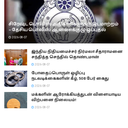
சிரேஷ்ட பொலிஸ் அதிகாரிகளுக்கு இடமாற்றம்
– தேசிய பொலிஸ் ஆணைக்குழு ஒப்புதல்
2026-08-07
இந்திய நிதியமைச்சர் நிர்மலா சீதாராமனை
சந்தித்த செந்தில் தொண்டமான்
2026-08-07
போதைப்பொருள் ஒழிப்பு
நடவடிக்கைகளின் கீழ், 508 பேர் கைது
2026-08-07
மக்களின் ஆரோக்கியத்துடன் விளையாடிய
விற்பனை நிலையம்!
2026-08-07