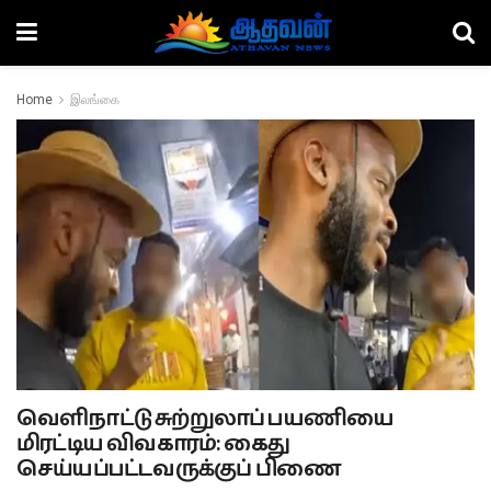
Home
இலங்கை
வெளிநாட்டு சுற்றுலாப் பயணியை
மிரட்டிய விவகாரம்: கைது
செய்யப்பட்டவருக்குப் பிணை