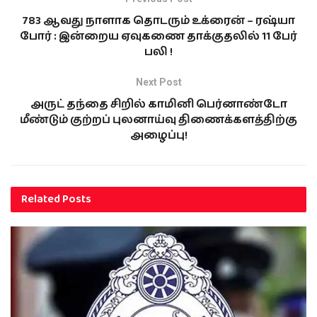
783 ஆவது நாளாக தொடரும் உக்ரைன் – ரஷ்யா
போர் : இன்றைய ஏவுகணை தாக்குதலில் 11 பேர்
பலி !
Next Post
அருட் தந்தை சிறில் காமினி பெர்னாண்டோ
மீண்டும் குற்றப் புலனாய்வு திணைக்களத்திற்கு
அழைப்பு!
Related
Posts