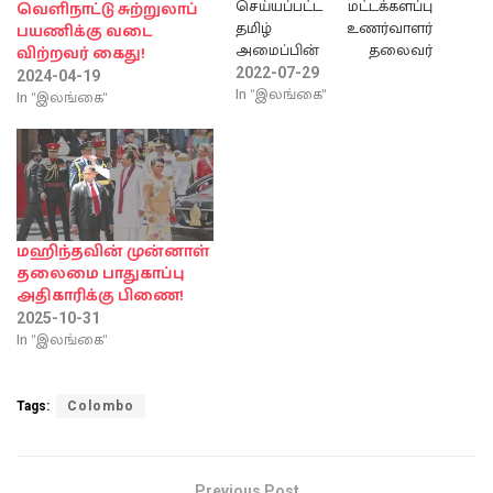
செய்யப்பட்ட மட்டக்களப்பு
வெளிநாட்டு சுற்றுலாப்
தமிழ் உணர்வாளர்
பயணிக்கு வடை
அமைப்பின் தலைவர்
விற்றவர் கைது!
கணவதிப்பிள்ளை
2022-07-29
2024-04-19
மோகனை சட்டமா அதிபரின்
In "இலங்கை"
In "இலங்கை"
ஆலோசனையில் இன்று
(வெள்ளிக்கிழமை) ஏறாவூர்
சுற்றுலா நீதிமன்றத்தினால்
பிணையில்
விடுவிக்கப்பட்டுள்ளார்.
தடைசெய்யப்பட்ட
விடுதலைப்புலிகள்
மஹிந்தவின் முன்னாள்
அமைப்பின் படங்களை
தலைமை பாதுகாப்பு
இணையத்தளங்களில் பதிவு
அதிகாரிக்கு பிணை!
ஏற்றியமை தொடர்பான
2025-10-31
குற்றச்சாட்டின் பேரில் கடந்த
In "இலங்கை"
மே மாதம் 3ம் திகதி தமிழ்
உணர்வாளர் அமைப்பின்
தலைவர் கணவதிப்பிள்ளை
Tags:
Colombo
மோகனை ஏறாவூர் பொலிஸ்
நிலையத்துக்கு வருமாறு
அழைக்கபபட்ட நிலையில்
பொலிஸ்…
Previous Post