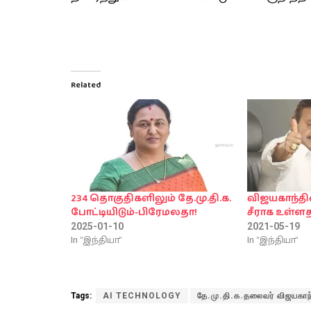
Related
234 தொகுதிகளிலும் தே.மு.தி.க.
விஜயகாந்த
போட்டியிடும்-பிரேமலதா!
சீராக உள்ளத
2025-01-10
2021-05-19
In "இந்தியா"
In "இந்தியா"
Tags:
AI TECHNOLOGY
தே.மு.தி.க.தலைவர் விஜயகாந்