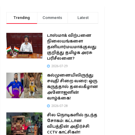
Trending
Comments
Latest
டாஸ்மாக் விற்பனை
நிலையங்களை
தனியார்மயமாக்குவது
குறித்து தமிழக அரசு
பரிசீலனை?
2026-07-29
கல்முனையிலிருந்து
சவுதி சிறை வரை: ஒரு
கருத்தால் தலைகீழான
அனோஜனின்
வாழ்க்கை!
2026-07-28
சில நொடிகளில் நடந்த
சோகம்: கட்டான
விபத்தின் அதிர்ச்சி
CCTV காட்சிகள்!