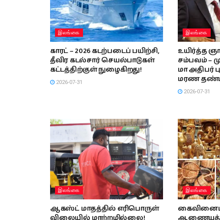
இலங்கை
இலங்கை
காரட் – 2026 கடற்படைப் பயிற்சி,
உயிர்த்த ஞா
தீவிர கடல்சார் செயல்பாடுகள்
சம்பவம் –
கட்டத்திற்குள் நுழைகிறது!
மா அதிபர் ப
மரண தண்
2026-07-31
2026-07-31
இலங்கை
இலங்கை
ஆகஸ்ட் மாதத்தில் எரிபொருள்
கைவினைப்
விலையில் மாற்றமில்லை!
ஆணையத