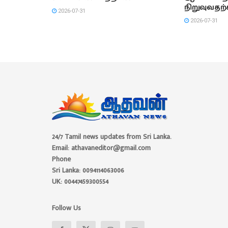
நிறுவுவதற்
2026-07-31
2026-07-31
24/7 Tamil news updates from Sri Lanka.
Email: athavaneditor@gmail.com
Phone
Sri Lanka: 0094114063006
UK: 00447459300554
Follow Us