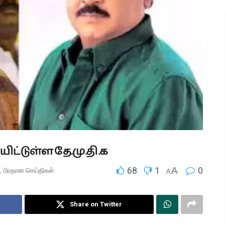
ிட்டுள்ள தே.மு.தி.க
68
1
A
0
,
பிரதான செய்திகள்
A
Share on Twitter