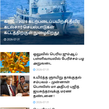
காரட் – 2026 கடற்படைப் பயிற்சி, தீவிர
கடல்சார் செயல்பாடுகள்
கட்டத்திற்குள் நுழைகிறது!
2026-07-31
ஒலுவில் பெரிய ஜும்ஆப்
பள்ளிவாயலில் பேரிச்சம் பழ
அறுவடை
2026-07-31
உயிர்த்த ஞாயிறு தாக்குதல்
சம்பவம் – முன்னாள்
பொலிஸ் மா அதிபர் புஜித்
ஜயசுந்தரவுக்கு மரண
தண்டனை !
2026-07-31