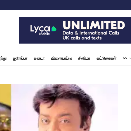
ந்து
ஐரோப்பா
கனடா
விளையாட்டு
சினிமா
கட்டுரைகள்
>>