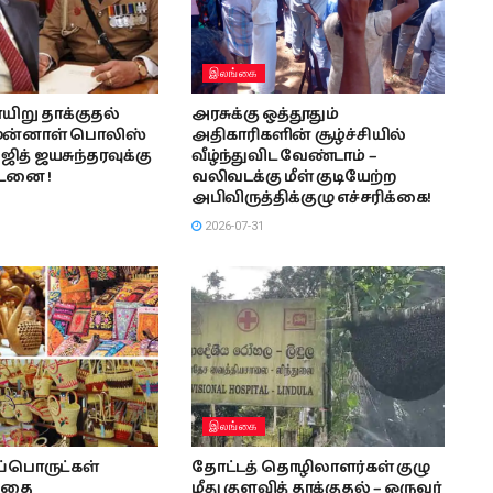
இலங்கை
யிறு தாக்குதல்
அரசுக்கு ஒத்தூதும்
 முன்னாள் பொலிஸ்
அதிகாரிகளின் சூழ்ச்சியில்
ுஜித் ஜயசுந்தரவுக்கு
வீழ்ந்துவிட வேண்டாம் –
டனை !
வலிவடக்கு மீள் குடியேற்ற
அபிவிருத்திக்குழு எச்சரிக்கை!
2026-07-31
இலங்கை
பொருட்கள்
தோட்டத் தொழிலாளர்கள் குழு
்தை
மீது குளவித் தாக்குதல் – ஒருவர்