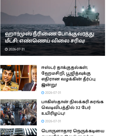
ஹார்முஸ் நீரிணை போக்குவரத்து
மீட்சி: எண்ணெய் விலை சரிவு!
2026-07-31
ஈஸ்டர் தாக்குதல்கள்;
ஹேமசிறி, பூஜித்வுக்கு
எதிரான வழக்கின் தீர்ப்பு
இன்று!
2026-07-31
பாகிஸ்தான் நிலக்கரி சுரங்க
வெடிவிபத்தில் 32 பேர்
உயிரிழப்பு!
2026-07-31
பொருளாதார நெருக்கடியை