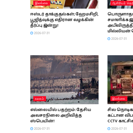
இலங்கை
ஆசிரியர் தெர
ஈஸ்டர் தாக்குதல்கள்; ஹேமசிறி,
பொருளாதா
பூஜித்வுக்கு எதிரான வழக்கின்
சமாளிக்க 
தீர்ப்பு இன்று!
அபிவிருத்தி
மில்லியன் 
2026-07-31
2026-07-31
உலகம்
இலங்கை
எல்லையில் பதற்றம்: தேசிய
சில நொடிகள
அவசரநிலை அறிவித்த
கட்டான விபத
ஸ்பெயின்!
CCTV காட்சி
2026-07-31
2026-07-31