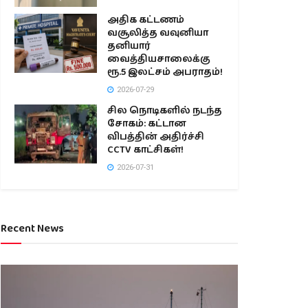
அதிக கட்டணம்
வசூலித்த வவுனியா
தனியார்
வைத்தியசாலைக்கு
ரூ.5 இலட்சம் அபராதம்!
2026-07-29
சில நொடிகளில் நடந்த
சோகம்: கட்டான
விபத்தின் அதிர்ச்சி
CCTV காட்சிகள்!
2026-07-31
Recent News