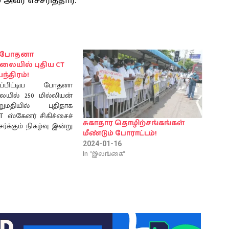
வர் எச்சரித்தார்.
ிய போதனா
ையில் புதிய CT
்திரம்!
்பிட்டிய போதனா
யில் 250 மில்லியன்
மதியில் புதிதாக
CT ஸ்கேனர் சிகிச்சைச்
சுகாதார தொழிற்சங்கங்கள்
்க்கும் நிகழ்வு இன்று
மீண்டும் போராட்டம்!
ை) சுகாதார மற்றும்
2024-01-16
் அமைச்சர் ரமேஷ்
In "இலங்கை"
ன தலைமையில்
றது. ஜப்பானில்
ட்ட இந்த அதிநவீன CT
யந்திரம் சுகாதார
தி ஒதுக்கீட்டின் கீழ்
ட்டிய போதனா
ைக்கு வழங்கப்பட்டு
லையின் கதிரியக்க