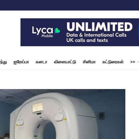
ந்து
ஐரோப்பா
கனடா
விளையாட்டு
சினிமா
கட்டுரைகள்
>>