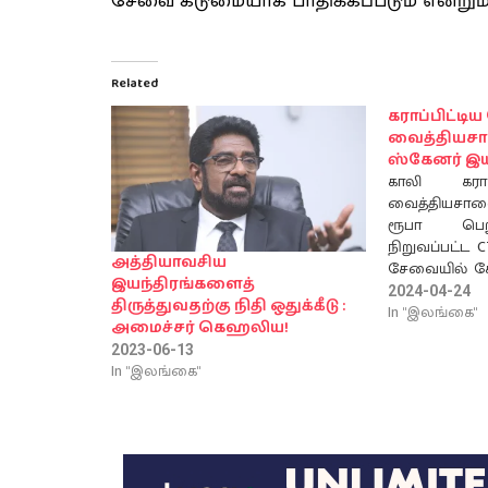
சேவை கடுமையாக பாதிக்கப்படும் என்றும் அ
Related
கராப்பிட்ட
வைத்தியசால
ஸ்கேனர் இயந
காலி கராப
வைத்தியசாலை
ரூபா பெறு
நிறுவப்பட்ட 
அத்தியாவசிய
சேவையில் சேர
இயந்திரங்களைத்
(புதன்கிழம
2024-04-24
திருத்துவதற்கு நிதி ஒதுக்கீடு :
கைத்தொழில
In "இலங்கை"
அமைச்சர் கெஹலிய!
பத்திர
2023-06-13
இடம்பெற்
In "இலங்கை"
தயாரிக்கப்ப
ஸ்கேனர் இ
அமைச்சின் நி
கராப்பி
வைத்தியசால
வைத்தியசா