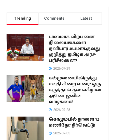
Trending
Comments
Latest
டாஸ்மாக் விற்பனை
நிலையங்களை
தனியார்மயமாக்குவது
குறித்து தமிழக அரசு
பரிசீலனை?
2026-07-29
கல்முனையிலிருந்து
சவுதி சிறை வரை: ஒரு
கருத்தால் தலைகீழான
அனோஜனின்
வாழ்க்கை!
2026-07-28
கொழும்பில் நாளை 12
மணிநேர நீர்வெட்டு!
2026-07-03