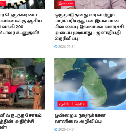
ிவு
இலங்கை
ர நெருக்கடியை
ஒரு நாடு தனது வரலாற்றுப்
இலங்கைக்கு ஆசிய
பாரம்பரியத்துடன் இயல்பான
 வங்கி 200
பிணைப்பு இல்லாமல் வளர்ச்சி
டொலர் கடனுதவி!
அடைய முடியாது – ஜனாதிபதி
தெரிவிப்பு!
2026-07-31
ஆசிரியர் தெரிவு
ில் நடந்த சோகம்:
இன்றைய நாளுக்கான
்தின் அதிர்ச்சி
வானிலை அறிவிப்பு!
கள்!
2026-07-31