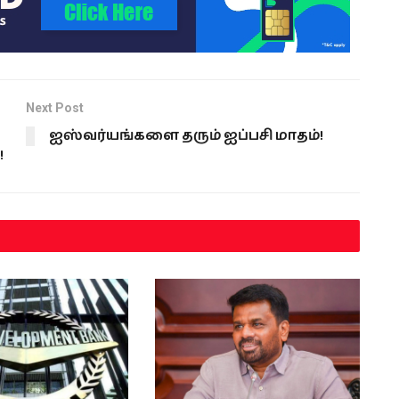
வப்பட்டுள்ளது. இந்த CT
ிரம்…
Next Post
ஐஸ்வர்யங்களை தரும் ஐப்பசி மாதம்!
!