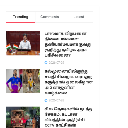
Trending
Comments
Latest
டாஸ்மாக் விற்பனை
நிலையங்களை
தனியார்மயமாக்குவது
குறித்து தமிழக அரசு
பரிசீலனை?
2026-07-29
கல்முனையிலிருந்து
சவுதி சிறை வரை: ஒரு
கருத்தால் தலைகீழான
அனோஜனின்
வாழ்க்கை!
2026-07-28
சில நொடிகளில் நடந்த
சோகம்: கட்டான
விபத்தின் அதிர்ச்சி
CCTV காட்சிகள்!