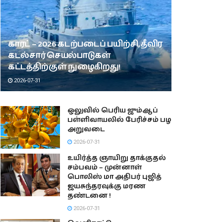
காரட் – 2026 கடற்படைப் பயிற்சி, தீவிர
கடல்சார் செயல்பாடுகள்
கட்டத்திற்குள் நுழைகிறது!
2026-07-31
ஒலுவில் பெரிய ஜும்ஆப்
பள்ளிவாயலில் பேரிச்சம் பழ
அறுவடை
2026-07-31
உயிர்த்த ஞாயிறு தாக்குதல்
சம்பவம் – முன்னாள்
பொலிஸ் மா அதிபர் புஜித்
ஜயசுந்தரவுக்கு மரண
தண்டனை !
2026-07-31