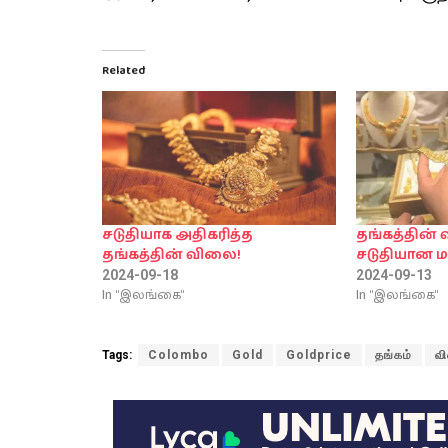
Related
சடுதியாக அதிகரித்த
தங்கத்தின்
தங்கத்தின் விலை!
சடுதியான மா
2024-09-18
2024-09-13
In "இலங்கை"
In "இலங்கை"
Tags:
Colombo
Gold
Goldprice
தங்கம்
வ