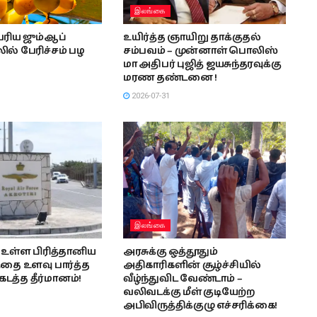
இலங்கை
ரிய ஜும்ஆப்
உயிர்த்த ஞாயிறு தாக்குதல்
ல் பேரிச்சம் பழ
சம்பவம் – முன்னாள் பொலிஸ்
மா அதிபர் புஜித் ஜயசுந்தரவுக்கு
மரண தண்டனை !
2026-07-31
இலங்கை
உள்ள பிரித்தானிய
அரசுக்கு ஒத்தூதும்
தை உளவு பார்த்த
அதிகாரிகளின் சூழ்ச்சியில்
டத்த தீர்மானம்!
வீழ்ந்துவிட வேண்டாம் –
வலிவடக்கு மீள் குடியேற்ற
அபிவிருத்திக்குழு எச்சரிக்கை!