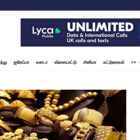
ந்து
ஐரோப்பா
கனடா
விளையாட்டு
சினிமா
கட்டுரைகள்
>>