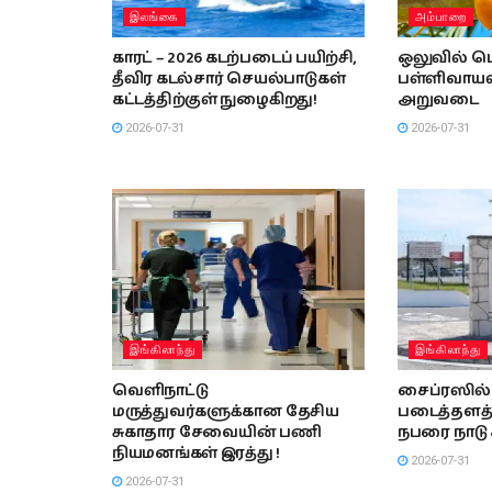
இலங்கை
அம்பாறை
காரட் – 2026 கடற்படைப் பயிற்சி,
ஒலுவில் பெ
தீவிர கடல்சார் செயல்பாடுகள்
பள்ளிவாயலி
கட்டத்திற்குள் நுழைகிறது!
அறுவடை
2026-07-31
2026-07-31
இங்கிலாந்து
இங்கிலாந்து
வெளிநாட்டு
சைப்ரஸில் 
மருத்துவர்களுக்கான தேசிய
படைத்தளத்
சுகாதார சேவையின் பணி
நபரை நாடு க
நியமனங்கள் இரத்து !
2026-07-31
2026-07-31