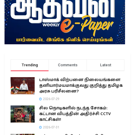
Trending
Comments
Latest
டாஸ்மாக் விற்பனை நிலையங்களை
தனியார்மயமாக்குவது குறித்து தமிழக
அரசு பரிசீலனை?
2026-07-29
சில நொடிகளில் நடந்த சோகம்:
கட்டான விபத்தின் அதிர்ச்சி CCTV
காட்சிகள்!
2026-07-31