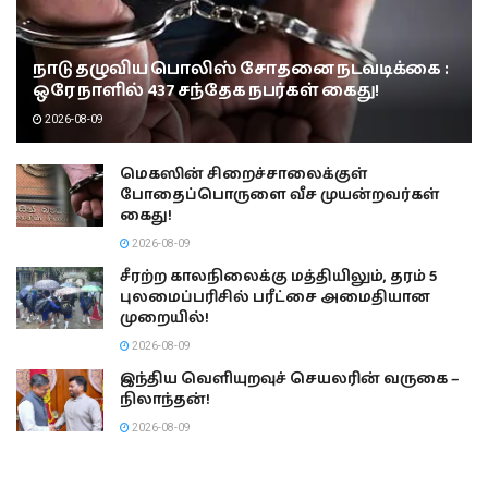
நாடு தழுவிய பொலிஸ் சோதனை நடவடிக்கை :
ஒரே நாளில் 437 சந்தேக நபர்கள் கைது!
2026-08-09
மெகஸின் சிறைச்சாலைக்குள்
போதைப்பொருளை வீச முயன்றவர்கள்
கைது!
2026-08-09
சீரற்ற காலநிலைக்கு மத்தியிலும், தரம் 5
புலமைப்பரிசில் பரீட்சை அமைதியான
முறையில்!
2026-08-09
இந்திய வெளியுறவுச் செயலரின் வருகை –
நிலாந்தன்!
2026-08-09