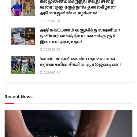
கல்முனையிலிருந்து சவுதி சிறை
வரை: ஒரு கருத்தால் தலைகீழான
அனோஜனின் வாழ்க்கை!
2026-07-28
அதிக கட்டணம் வசூலித்த வவுனியா
தனியார் வைத்தியசாலைக்கு ரூ.5
இலட்சம் அபராதம்!
2026-07-29
‘லாஸ் மால்வினாஸ்’ பதாகையால்
சர்ச்சையில் சிக்கிய ஆர்ஜென்டினா!
2026-07-16
Recent News