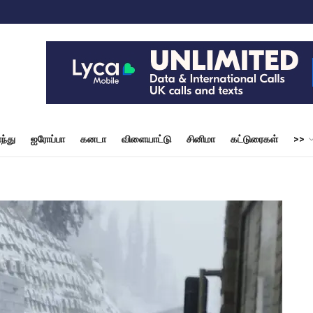
ந்து
ஐரோப்பா
கனடா
விளையாட்டு
சினிமா
கட்டுரைகள்
>>