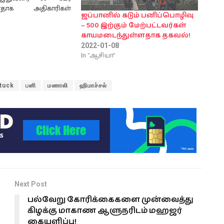
ள்ளதாக அதிகாரிகள்
ஜப்பானில் கடும் பனிப்பொழிவு
ியுள்ளனர். நியூயோர்க்
– 500 இற்கும் மேற்பட்டவர்கள்
் குளிரில் உறைந்து 08
"
காயமடைந்துள்ளதாக தகவல்!
ரிழந்துள்ளனர்.
2022-01-08
 மற்றும் ஓஹியோவில்
In "ஆசியா"
ம் வாகனங்கள் மோதி
ழந்துள்ளனர். டெக்சாஸ்
ன்சாஸில் பனிச்சறுக்கு
tuck
பனி
மணாலி
ஹிமாச்சல்
ின் போது ஏற்பட்ட
ல் இரு சிறுவர்கள்
ுள்ளனர். கடும்
ு மற்றும் உறைபனி
Next Post
பல்வேறு கோரிக்கைகளை முன்வைத்து
கிழக்கு மாகாண ஆளுநரிடம் மஹஜர்
கையளிப்பு!