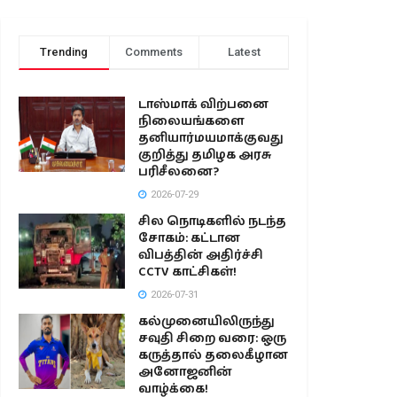
Trending
Comments
Latest
டாஸ்மாக் விற்பனை
நிலையங்களை
தனியார்மயமாக்குவது
குறித்து தமிழக அரசு
பரிசீலனை?
2026-07-29
சில நொடிகளில் நடந்த
சோகம்: கட்டான
விபத்தின் அதிர்ச்சி
CCTV காட்சிகள்!
2026-07-31
கல்முனையிலிருந்து
சவுதி சிறை வரை: ஒரு
கருத்தால் தலைகீழான
அனோஜனின்
வாழ்க்கை!