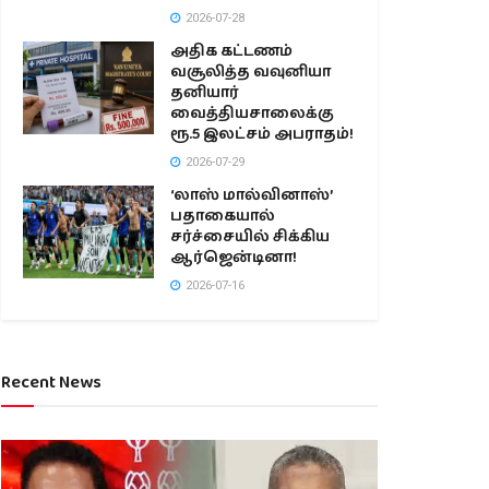
2026-07-28
அதிக கட்டணம்
வசூலித்த வவுனியா
தனியார்
வைத்தியசாலைக்கு
ரூ.5 இலட்சம் அபராதம்!
2026-07-29
‘லாஸ் மால்வினாஸ்’
பதாகையால்
சர்ச்சையில் சிக்கிய
ஆர்ஜென்டினா!
2026-07-16
Recent News