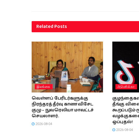
Related
Posts
இலங்கை
அமொிக்கா
வெள்ளப் பேரிடர்களுக்கு
குழந்தைகள
நிரந்தரத் தீர்வு காண விசேட
தீங்கு விள
குழு – நுவரெலியா மாவட்டச்
கூறப்படும் 
செயலாளர்.
வழக்குகளைத்
ஒப்புதல்!
2026-08-04
2026-08-04