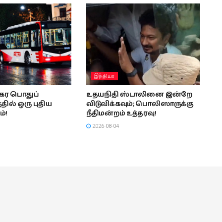
இந்தியா
நகர பொதுப்
உதயநிதி ஸ்டாலினை இன்றே
தில் ஒரு புதிய
விடுவிக்கவும்; பொலிஸாருக்கு
்!
நீதிமன்றம் உத்தரவு!
2026-08-04