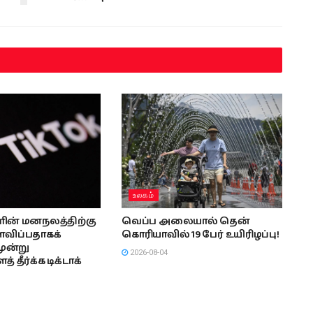
உலகம்
ின் மனநலத்திற்கு
வெப்ப அலையால் தென்
ைவிப்பதாகக்
கொரியாவில் 19 பேர் உயிரிழப்பு!
மூன்று
2026-08-04
 தீர்க்க டிக்டாக்