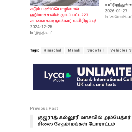
உயிரிழந்து
கடும் பனிப்பொழிவால்
உறுதிப்படுத்த
2026-01-27
ஹிமாச்சலில் மூடப்பட்ட 223
நகரில் மட்டும
In "அமொிக்கா
சாலைகள்; நால்வர் உயிரிழப்பு!
பேர் உயி
2024-12-25
மாசசூசெட்ஸ்
In "இந்தியா"
பனி அகற்று
இருவர் உயிரி
மற்றும் ஆர்க
Tags:
Himachal
Manali
Snowfall
Vehicles S
விளையாட்ட
விபத்துகளி
உயிரிழந்த
பனிப்பொழிவ
மழையால்…
Previous Post
குஜராத்: கல்லூரி வாசலில் அம்பேத்கர்
சிலை சேதம்! மக்கள் போராட்டம்