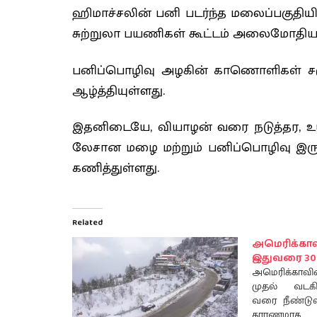
ஹிமாச்சலின் பனி படர்ந்த மலைப்பகுதிய
சுற்றுலா பயணிகள் கூட்டம் அலைமோதியத
பனிப்பொழிவு அழகின் காணொளிகள் சம
ஆழ்த்தியுள்ளது.
இதனிடையே, வியாழன் வரை நடுத்தர, உ
லேசான மழை மற்றும் பனிப்பொழிவு இரு
கணித்துள்ளது.
Related
அமெரிக்காவி
இதுவரை 30 ப
அமெரிக்காவி
முதல் வடகி
வரை நீண்டுள
காரணமாக 