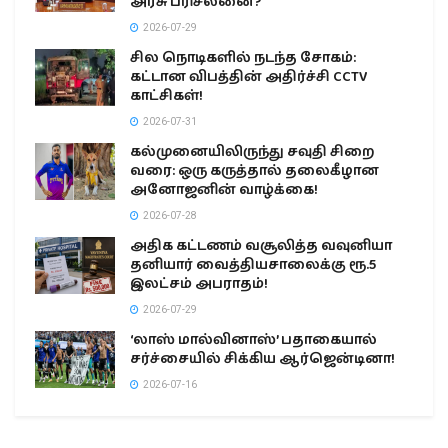
அரசு பரிசீலனை?
2026-07-29
சில நொடிகளில் நடந்த சோகம்:
கட்டான விபத்தின் அதிர்ச்சி CCTV
காட்சிகள்!
2026-07-31
கல்முனையிலிருந்து சவுதி சிறை
வரை: ஒரு கருத்தால் தலைகீழான
அனோஜனின் வாழ்க்கை!
2026-07-28
அதிக கட்டணம் வசூலித்த வவுனியா
தனியார் வைத்தியசாலைக்கு ரூ.5
இலட்சம் அபராதம்!
2026-07-29
‘லாஸ் மால்வினாஸ்’ பதாகையால்
சர்ச்சையில் சிக்கிய ஆர்ஜென்டினா!
2026-07-16