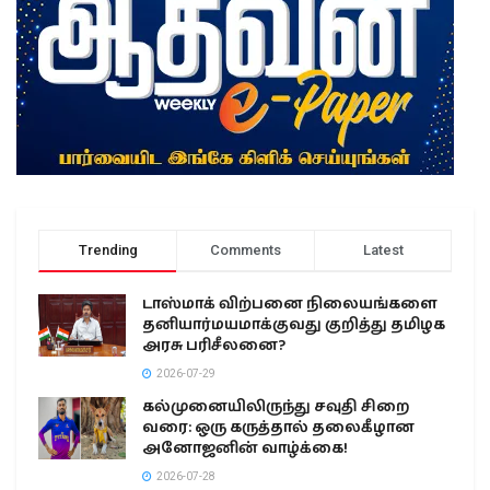
Trending
Comments
Latest
டாஸ்மாக் விற்பனை நிலையங்களை
தனியார்மயமாக்குவது குறித்து தமிழக
அரசு பரிசீலனை?
2026-07-29
கல்முனையிலிருந்து சவுதி சிறை
வரை: ஒரு கருத்தால் தலைகீழான
அனோஜனின் வாழ்க்கை!
2026-07-28