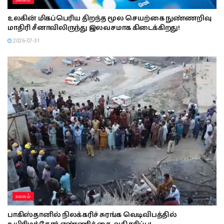
உலகின் மிகப்பெரிய திறந்த மூல செயற்கை நுண்ணறிவு
மாதிரி சீனாவிலிருந்து இலவசமாக கிடைக்கிறது!
2026-07-31
உலகம்
பாகிஸ்தானில் நிலக்கரிச் சுரங்க வெடிவிபத்தில்