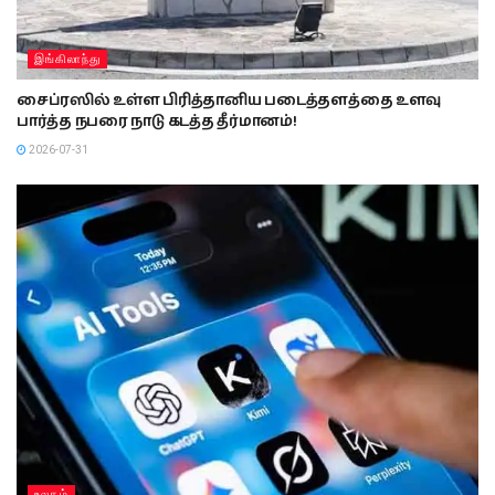
இங்கிலாந்து
சைப்ரஸில் உள்ள பிரித்தானிய படைத்தளத்தை உளவு
பார்த்த நபரை நாடு கடத்த தீர்மானம்!
2026-07-31
உலகம்