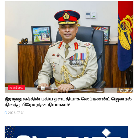
இலங்கை
இராணுவத்தின் புதிய தளபதியாக லெப்டினன்ட் ஜெனரல்
நிலந்த பிரேமரத்ன நியமனம்!
2026-07-31