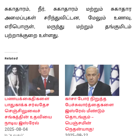
சுகாதாரம், நீர், சுகாதாரம் மற்றும் சுகாதார
அமைப்புகள் சரிந்துவிட்டன, மேலும் உணவு,
எரிபொருள், மருந்து மற்றும் தங்குமிடம்
பற்றாக்குறை உள்ளது.
Related
பணயக்கைதிகளை
காசா போர் நிறுத்த
பாதுகாக்க சர்வதேச
பேச்சுவார்த்தைகளை
செஞ்சிலுவைச்
இஸ்ரேல் மீண்டும்
சங்கத்தின் உதவியை
தொடங்கும் –
நாடிய இஸ்ரேல்
பெஞ்சமின்
நெதன்யாகு!
2025-08-04
In "உலகம்"
2025-08-22