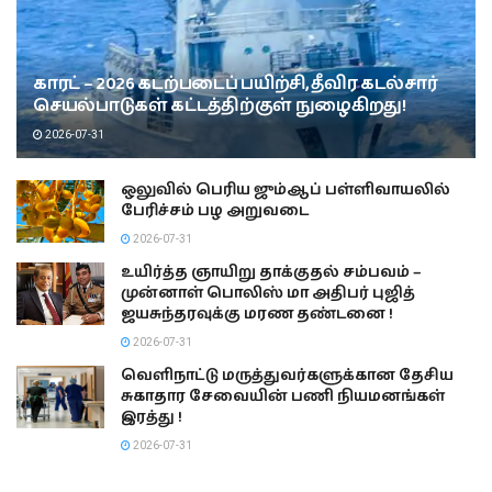
காரட் – 2026 கடற்படைப் பயிற்சி, தீவிர கடல்சார்
செயல்பாடுகள் கட்டத்திற்குள் நுழைகிறது!
2026-07-31
ஒலுவில் பெரிய ஜும்ஆப் பள்ளிவாயலில்
பேரிச்சம் பழ அறுவடை
2026-07-31
உயிர்த்த ஞாயிறு தாக்குதல் சம்பவம் –
முன்னாள் பொலிஸ் மா அதிபர் புஜித்
ஜயசுந்தரவுக்கு மரண தண்டனை !
2026-07-31
வெளிநாட்டு மருத்துவர்களுக்கான தேசிய
சுகாதார சேவையின் பணி நியமனங்கள்
இரத்து !
2026-07-31