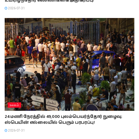
உயிரிழந்தோர் எண்ணிக்கை அதிகரிப்பு!
2026-07-31
உலகம்
24 மணி நேரத்தில் 49,000 புலம்பெயர்ந்தோர் நுழைவு;
ஸ்பெயின் எல்லையில் பெரும் பரபரப்பு!
2026-07-31