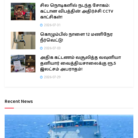
சில நொடிகளில் நடந்த சோகம்:
கட்டான விபத்தின் அதிர்ச்சி CCTV
காட்சிகள்!
2026-07-31
கொழும்பில் நாளை 12 மணிநேர
நீர்வெட்டு!
2026-07-03
அதிக கட்டணம் வசூலித்த வவுனியா
தனியார் வைத்தியசாலைக்கு ரூ.5
இலட்சம் அபராதம்!
2026-07-29
Recent News