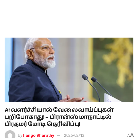
AI வளர்ச்சியால் வேலைவாய்ப்புகள்
பறிபோகாது! – பிரான்ஸ் மாநாட்டில்
பிரதமர் மோடி தெரிவிப்பு!
A
by
Ilango Bharathy
2025/02/12
A