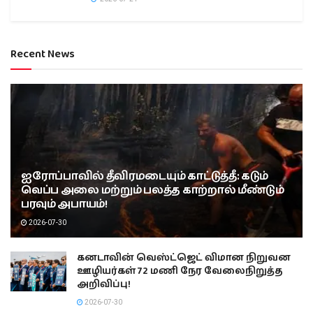
Recent News
ஐரோப்பாவில் தீவிரமடையும் காட்டுத்தீ: கடும்
வெப்ப அலை மற்றும் பலத்த காற்றால் மீண்டும்
பரவும் அபாயம்!
2026-07-30
கனடாவின் வெஸ்ட்ஜெட் விமான நிறுவன
ஊழியர்கள் 72 மணி நேர வேலைநிறுத்த
அறிவிப்பு!
2026-07-30