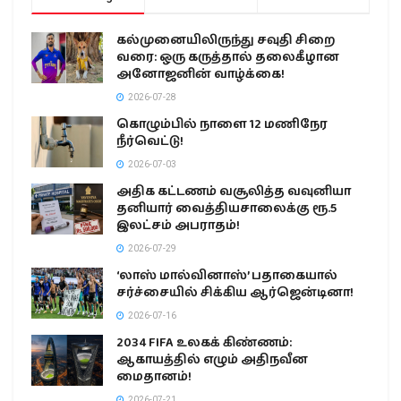
கல்முனையிலிருந்து சவுதி சிறை
வரை: ஒரு கருத்தால் தலைகீழான
அனோஜனின் வாழ்க்கை!
2026-07-28
கொழும்பில் நாளை 12 மணிநேர
நீர்வெட்டு!
2026-07-03
அதிக கட்டணம் வசூலித்த வவுனியா
தனியார் வைத்தியசாலைக்கு ரூ.5
இலட்சம் அபராதம்!
2026-07-29
‘லாஸ் மால்வினாஸ்’ பதாகையால்
சர்ச்சையில் சிக்கிய ஆர்ஜென்டினா!
2026-07-16
2034 FIFA உலகக் கிண்ணம்:
ஆகாயத்தில் எழும் அதிநவீன
மைதானம்!
2026-07-21