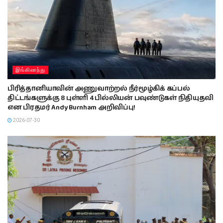
இங்கிலாந்து
பிரித்தானியாவின் அணுவாற்றல் நீர்மூழ்கிக் கப்பல்
திட்டங்களுக்கு 8 புள்ளி 4 பில்லியன் பவுண்டுகள் நிதியுதவி
என பிரதமர் Andy Burnham அறிவிப்பு!
2026-07-30