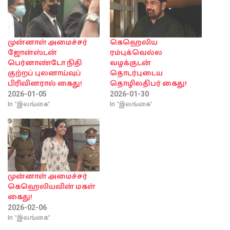
முன்னாள் அமைச்சர்
கெஹெலிய
ஜோன்ஸ்டன்
ரம்புக்வெல்ல
பெர்னாண்டோ நிதி
வழக்குடன்
குற்றப் புலனாய்வுப்
தொடர்புடைய
பிரிவினரால் கைது!
தொழிலதிபர் கைது!
2026-01-05
2026-01-30
In "இலங்கை"
In "இலங்கை"
முன்னாள் அமைச்சர்
கெஹெலியவின் மகள்
கைது!
2026-02-06
In "இலங்கை"