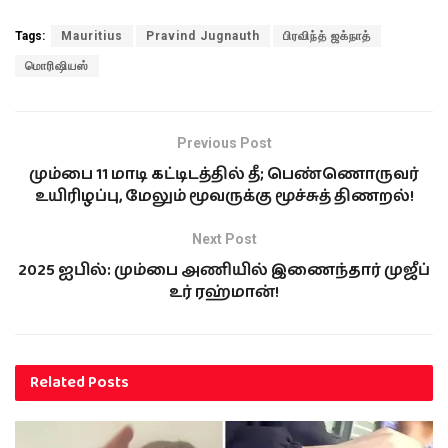
Tags:
Mauritius
Pravind Jugnauth
பிரவிந்த் ஜக்நாத்
மொரிஷியஸ்
Previous Post
மும்பை 11 மாடி கட்டிடத்தில் தீ; பெண்ணொருவர்
உயிரிழப்பு, மேலும் மூவருக்கு மூச்சுத் திணறல்!
Next Post
2025 ஐபில்: மும்பை அணியில் இணைந்தார் முஜீப்
உர் ரஹ்மான்!
Related
Posts