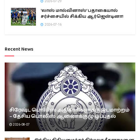
2026-07-29
‘லாஸ் மால்வினாஸ்’ பதாகையால்
சர்ச்சையில் சிக்கிய ஆர்ஜென்டினா!
2026-07-16
Recent News
சிரேஷ்ட பொலிஸ் அதிகாரிகளுக்கு இடமாற்றம்
– தேசிய பொலிஸ் ஆணைக்குழு ஒப்புதல்
2026-08-07