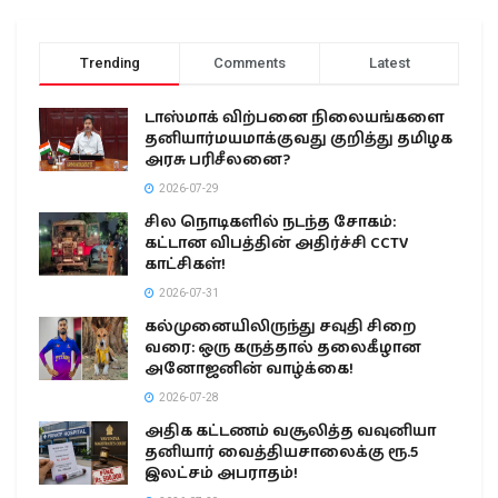
Trending
Comments
Latest
டாஸ்மாக் விற்பனை நிலையங்களை
தனியார்மயமாக்குவது குறித்து தமிழக
அரசு பரிசீலனை?
2026-07-29
சில நொடிகளில் நடந்த சோகம்:
கட்டான விபத்தின் அதிர்ச்சி CCTV
காட்சிகள்!
2026-07-31
கல்முனையிலிருந்து சவுதி சிறை
வரை: ஒரு கருத்தால் தலைகீழான
அனோஜனின் வாழ்க்கை!
2026-07-28
அதிக கட்டணம் வசூலித்த வவுனியா
தனியார் வைத்தியசாலைக்கு ரூ.5
இலட்சம் அபராதம்!