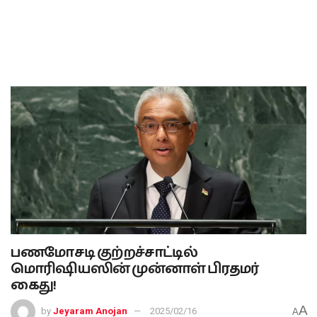
பணமோசடி குற்றச்சாட்டில்
மொரிஷியஸின் முன்னாள் பிரதமர்
கைது!
A
by
Jeyaram Anojan
2025/02/16
A