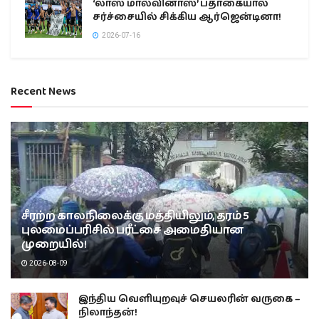
‘லாஸ் மால்வினாஸ்’ பதாகையால்
சர்ச்சையில் சிக்கிய ஆர்ஜென்டினா!
2026-07-16
Recent News
சீரற்ற காலநிலைக்கு மத்தியிலும், தரம் 5
புலமைப்பரிசில் பரீட்சை அமைதியான
முறையில்!
2026-08-09
இந்திய வெளியுறவுச் செயலரின் வருகை –
நிலாந்தன்!