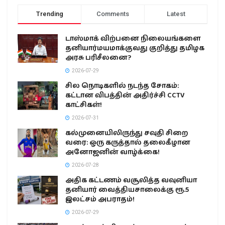
Trending
Comments
Latest
டாஸ்மாக் விற்பனை நிலையங்களை
தனியார்மயமாக்குவது குறித்து தமிழக
அரசு பரிசீலனை?
2026-07-29
சில நொடிகளில் நடந்த சோகம்:
கட்டான விபத்தின் அதிர்ச்சி CCTV
காட்சிகள்!
2026-07-31
கல்முனையிலிருந்து சவுதி சிறை
வரை: ஒரு கருத்தால் தலைகீழான
அனோஜனின் வாழ்க்கை!
2026-07-28
அதிக கட்டணம் வசூலித்த வவுனியா
தனியார் வைத்தியசாலைக்கு ரூ.5
இலட்சம் அபராதம்!
2026-07-29