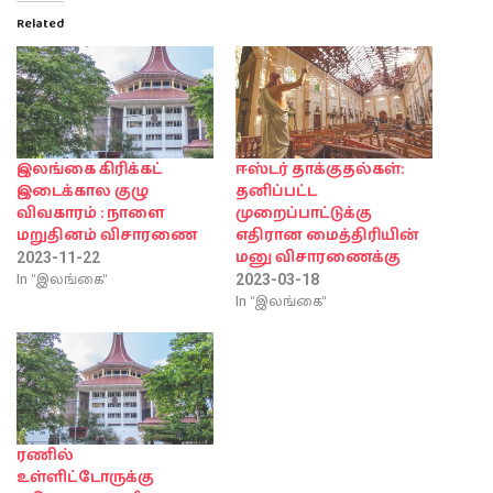
Related
இலங்கை கிரிக்கட்
ஈஸ்டர் தாக்குதல்கள்:
இடைக்கால குழு
தனிப்பட்ட
விவகாரம் : நாளை
முறைப்பாட்டுக்கு
மறுதினம் விசாரணை
எதிரான மைத்திரியின்
மனு விசாரணைக்கு
2023-11-22
In "இலங்கை"
2023-03-18
In "இலங்கை"
ரணில்
உள்ளிட்டோருக்கு