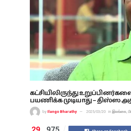
கட்சியிலிருந்து உறுப்பினர்களை
பயணிக்க முடியாது – திஸ்ஸ அ
by
Ilango Bharathy
2025/03/20
in
இலங்கை
,
ப
29
975