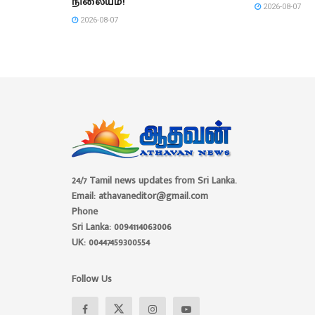
நிலையம்!
2026-08-07
2026-08-07
24/7 Tamil news updates from Sri Lanka.
Email: athavaneditor@gmail.com
Phone
Sri Lanka: 0094114063006
UK: 00447459300554
Follow Us