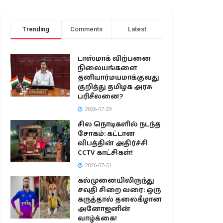
Trending
Comments
Latest
டாஸ்மாக் விற்பனை
நிலையங்களை
தனியார்மயமாக்குவது
குறித்து தமிழக அரசு
பரிசீலனை?
2026-07-29
சில நொடிகளில் நடந்த
சோகம்: கட்டான
விபத்தின் அதிர்ச்சி
CCTV காட்சிகள்!
2026-07-31
கல்முனையிலிருந்து
சவுதி சிறை வரை: ஒரு
கருத்தால் தலைகீழான
அனோஜனின்
வாழ்க்கை!