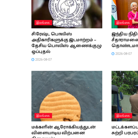
இலங்கை
இலங்கை
சிரேஷ்ட பொலிஸ்
இந்திய நித
அதிகாரிகளுக்கு இடமாற்றம் –
சீதாராமனை 
தேசிய பொலிஸ் ஆணைக்குழு
தொண்டமா
ஒப்புதல்
2026-08-07
2026-08-07
இலங்கை
இலங்கை
மக்களின் ஆரோக்கியத்துடன்
மட்டக்களப
விளையாடிய விற்பனை
சுற்றி பரபரப