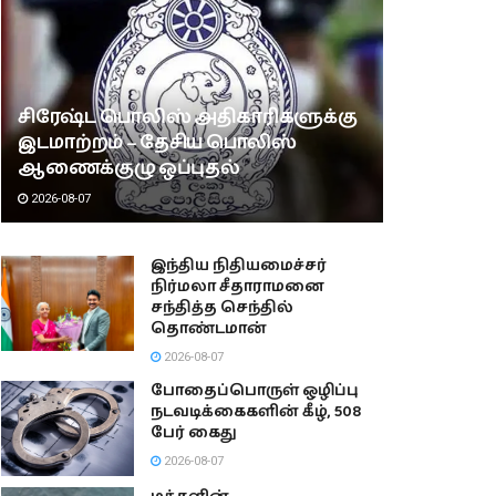
சிரேஷ்ட பொலிஸ் அதிகாரிகளுக்கு
இடமாற்றம் – தேசிய பொலிஸ்
ஆணைக்குழு ஒப்புதல்
2026-08-07
இந்திய நிதியமைச்சர்
நிர்மலா சீதாராமனை
சந்தித்த செந்தில்
தொண்டமான்
2026-08-07
போதைப்பொருள் ஒழிப்பு
நடவடிக்கைகளின் கீழ், 508
பேர் கைது
2026-08-07