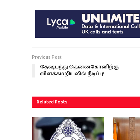
ஆணைக்குழுவுக்கே இருக்கிறது
எனவே அரசியல்வாதிகள்
அதுதொடர்பில் முடிவெடுக்க முடியாது
எனவும் குறிப்பிட்டார். ஆகவே
எதிர்வரும் தேர்தலின்போது…
Previous Post
தேஷபந்து தென்னகோனிற்கு
விளக்கமறியலில் நீடிப்பு!
Related
Posts