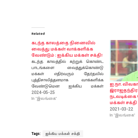
Related
கடந்த காலத்தை நினைவில்
வைத்து மக்கள் வாக்களிக்க
வேண்டும் : ஐக்கிய மக்கள் சக்தி!
கடந்த காலத்தில் கற்றுக் கொண்ட
பாடங்களை வைத்துக்கொண்டு
மக்கள் எதிர்வரும் தேர்தலில்
புத்திசாலித்தனமாக வாக்களிக்க
ஐ.நா. விவகா
வேண்டுமென ஐக்கிய மக்கள்
இராஜதந்திர 
சக்தியின் நாடாளுமன்ற உறுப்பினர்
2024-05-25
நடவடிக்கை 
இம்தியாஸ் பாக்கிர் மாக்கார்
In "இலங்கை"
மக்கள் சக்தி
தெரிவித்தார். அத்துடன், ஜனாதிபதித்
2021-03-22
தேர்தல் எமது நாட்டின்
In "இலங்கை"
அரசியலமைப்பின் பிரகாரம்
நடத்தப்பட வேண்டும். அதனை
மாற்ற முடியாது. தேர்தல் தொடர்பில்
Tags:
ஐக்கிய மக்கள் சக்தி
அறிவிக்கும் பொறுப்பு தேர்தல்