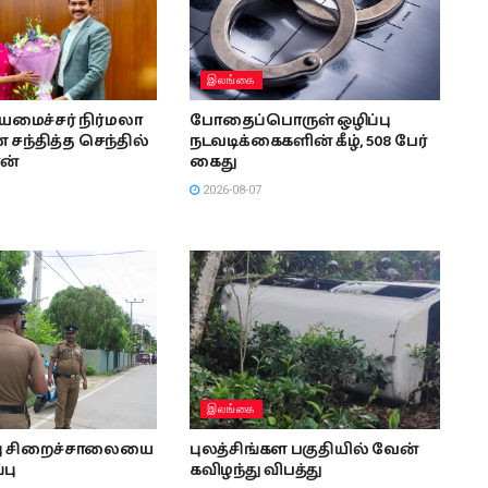
இலங்கை
ியமைச்சர் நிர்மலா
போதைப்பொருள் ஒழிப்பு
சந்தித்த செந்தில்
நடவடிக்கைகளின் கீழ், 508 பேர்
ன்
கைது
2026-08-07
இலங்கை
்பு சிறைச்சாலையை
புலத்சிங்கள பகுதியில் வேன்
்பு
கவிழந்து விபத்து