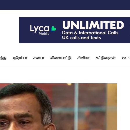
ந்து
ஐரோப்பா
கனடா
விளையாட்டு
சினிமா
கட்டுரைகள்
>>