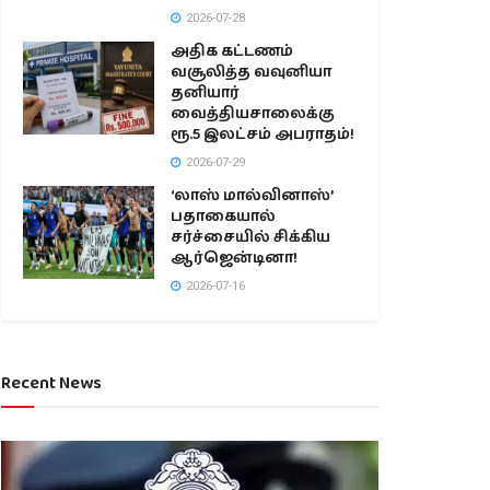
2026-07-28
அதிக கட்டணம்
வசூலித்த வவுனியா
தனியார்
வைத்தியசாலைக்கு
ரூ.5 இலட்சம் அபராதம்!
2026-07-29
‘லாஸ் மால்வினாஸ்’
பதாகையால்
சர்ச்சையில் சிக்கிய
ஆர்ஜென்டினா!
2026-07-16
Recent News