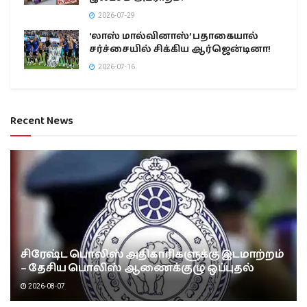
2026-07-29
‘லாஸ் மால்வினாஸ்’ பதாகையால்
சர்ச்சையில் சிக்கிய ஆர்ஜென்டினா!
2026-07-16
Recent News
சிரேஷ்ட பொலிஸ் அதிகாரிகளுக்கு இடமாற்றம்
– தேசிய பொலிஸ் ஆணைக்குழு ஒப்புதல்
2026-08-07