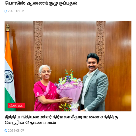
பொலிஸ் ஆணைக்குழு ஒப்புதல்
2026-08-07
இலங்கை
இந்திய நிதியமைச்சர் நிர்மலா சீதாராமனை சந்தித்த
செந்தில் தொண்டமான்
2026-08-07