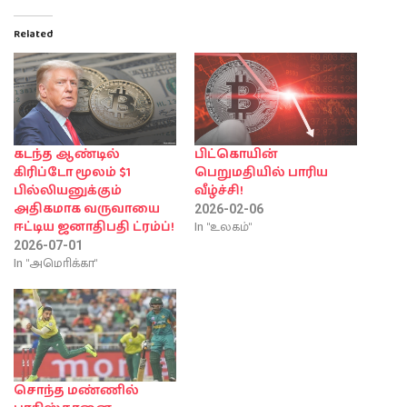
Related
கடந்த ஆண்டில்
பிட்கொயின்
கிரிப்டோ மூலம் $1
பெறுமதியில் பாரிய
பில்லியனுக்கும்
வீழ்ச்சி!
அதிகமாக வருவாயை
2026-02-06
In "உலகம்"
ஈட்டிய ஜனாதிபதி ட்ரம்ப்!
2026-07-01
In "அமொிக்கா"
சொந்த மண்ணில்