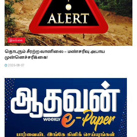
இலங்கை
தொடரும் சீரற்ற வானிலை – மண்சரிவு அபாய
முன்னெச்சரிக்கை!
2026-08-07