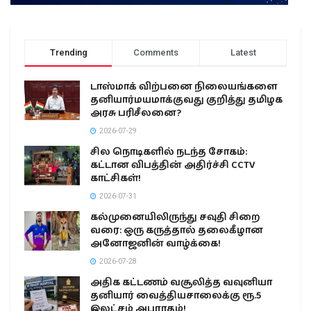
Trending
Comments
Latest
டாஸ்மாக் விற்பனை நிலையங்களை
தனியார்மயமாக்குவது குறித்து தமிழக
அரசு பரிசீலனை?
2026-07-29
சில நொடிகளில் நடந்த சோகம்:
கட்டான விபத்தின் அதிர்ச்சி CCTV
காட்சிகள்!
2026-07-31
கல்முனையிலிருந்து சவுதி சிறை
வரை: ஒரு கருத்தால் தலைகீழான
அனோஜனின் வாழ்க்கை!
2026-07-28
அதிக கட்டணம் வசூலித்த வவுனியா
தனியார் வைத்தியசாலைக்கு ரூ.5
இலட்சம் அபராதம்!