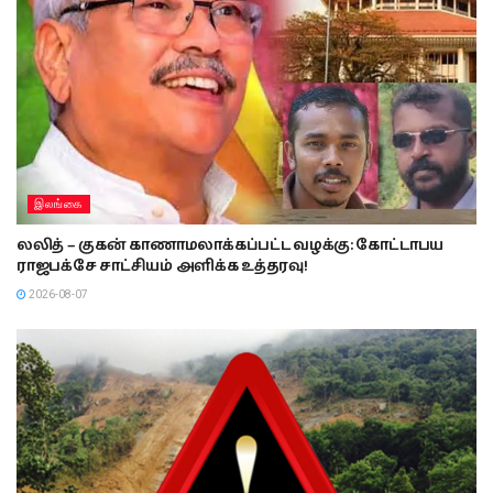
இலங்கை
லலித் – குகன் காணாமலாக்கப்பட்ட வழக்கு: கோட்டாபய
ராஜபக்சே சாட்சியம் அளிக்க உத்தரவு!
2026-08-07