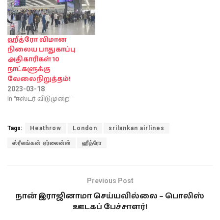
ஹீத்ரோ விமான
நிலைய பாதுகாப்பு
அதிகாரிகள் 10
நாட்களுக்கு
வேலைநிறுத்தம்!
2023-03-18
In "ஈஸ்டர் விடுமுறை"
Tags:
Heathrow
London
srilankan airlines
ஸ்ரீலங்கன் ஏர்லைன்ஸ்
ஹீத்ரோ
Previous Post
நான் இராஜினாமா செய்யவில்லை – பொலிஸ்
ஊடகப் பேச்சாளர்!