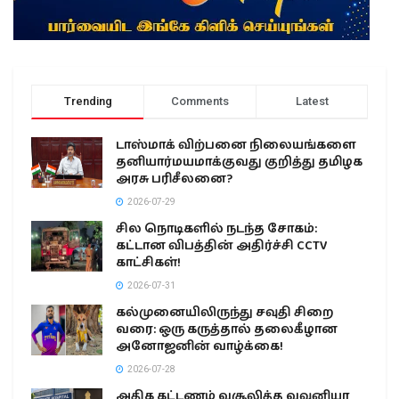
Trending
Comments
Latest
டாஸ்மாக் விற்பனை நிலையங்களை
தனியார்மயமாக்குவது குறித்து தமிழக
அரசு பரிசீலனை?
2026-07-29
சில நொடிகளில் நடந்த சோகம்:
கட்டான விபத்தின் அதிர்ச்சி CCTV
காட்சிகள்!
2026-07-31
கல்முனையிலிருந்து சவுதி சிறை
வரை: ஒரு கருத்தால் தலைகீழான
அனோஜனின் வாழ்க்கை!
2026-07-28
அதிக கட்டணம் வசூலித்த வவுனியா