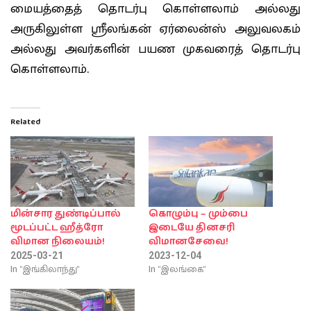
மையத்தைத் தொடர்பு கொள்ளலாம் அல்லது
அருகிலுள்ள ஸ்ரீலங்கன் ஏர்லைன்ஸ் அலுவலகம்
அல்லது அவர்களின் பயண முகவரைத் தொடர்பு
கொள்ளலாம்.
Related
மின்சார துண்டிப்பால்
கொழும்பு – மும்பை
மூடப்பட்ட ஹீத்ரோ
இடையே தினசரி
விமான நிலையம்!
விமானசேவை!
2025-03-21
2023-12-04
In "இங்கிலாந்து"
In "இலங்கை"