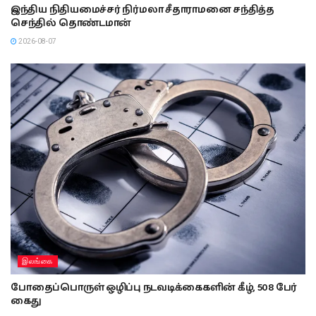
இந்திய நிதியமைச்சர் நிர்மலா சீதாராமனை சந்தித்த
செந்தில் தொண்டமான்
2026-08-07
இலங்கை
போதைப்பொருள் ஒழிப்பு நடவடிக்கைகளின் கீழ், 508 பேர்
கைது