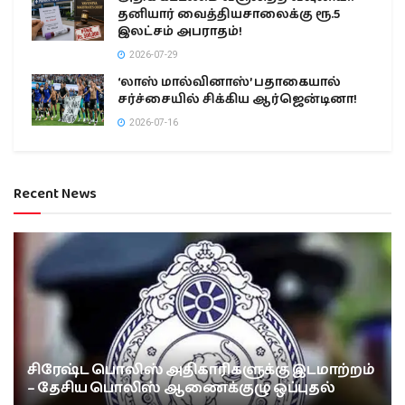
தனியார் வைத்தியசாலைக்கு ரூ.5
இலட்சம் அபராதம்!
2026-07-29
‘லாஸ் மால்வினாஸ்’ பதாகையால்
சர்ச்சையில் சிக்கிய ஆர்ஜென்டினா!
2026-07-16
Recent News
சிரேஷ்ட பொலிஸ் அதிகாரிகளுக்கு இடமாற்றம்
– தேசிய பொலிஸ் ஆணைக்குழு ஒப்புதல்