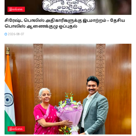
இலங்கை
சிரேஷ்ட பொலிஸ் அதிகாரிகளுக்கு இடமாற்றம் – தேசிய
பொலிஸ் ஆணைக்குழு ஒப்புதல்
2026-08-07
இலங்கை