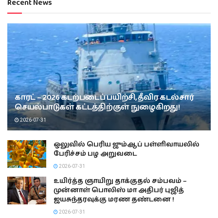
Recent News
காரட் – 2026 கடற்படைப் பயிற்சி, தீவிர கடல்சார்
செயல்பாடுகள் கட்டத்திற்குள் நுழைகிறது!
2026-07-31
ஒலுவில் பெரிய ஜும்ஆப் பள்ளிவாயலில்
பேரிச்சம் பழ அறுவடை
2026-07-31
உயிர்த்த ஞாயிறு தாக்குதல் சம்பவம் –
முன்னாள் பொலிஸ் மா அதிபர் புஜித்
ஜயசுந்தரவுக்கு மரண தண்டனை !
2026-07-31