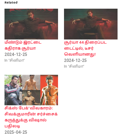
Related
மீண்டும் இரட்டை
சூர்யா 44 திரைப்பட
கதிராக சூர்யா
டைட்டில், டீசர்
வெளியானது!
2024-12-25
In "சினிமா"
2024-12-25
In "சினிமா"
சிக்ஸ் பேக்’ விவகாரம்:
சிவக்குமாரின் சர்ச்சைக்
கருத்துக்கு விஷால்
பதிலடி
2025-04-25