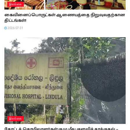
இலங்கை
கைவினைப்பொருட்கள் ஆணையத்தை நிறுவுவதற்கான
திட்டங்கள்!
2026-07-31
இலங்கை
தோட்டத் தொழிலாளர்கள் குழு மீது குளவித் தாக்குதல் –