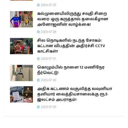
2026-07-29
கல்முனையிலிருந்து சவுதி சிறை
வரை: ஒரு கருத்தால் தலைகீழான
அனோஜனின் வாழ்க்கை!
2026-07-28
சில நொடிகளில் நடந்த சோகம்:
கட்டான விபத்தின் அதிர்ச்சி CCTV
காட்சிகள்!
2026-07-31
கொழும்பில் நாளை 12 மணிநேர
நீர்வெட்டு!
2026-07-03
அதிக கட்டணம் வசூலித்த வவுனியா
தனியார் வைத்தியசாலைக்கு ரூ.5
இலட்சம் அபராதம்!
2026-07-29