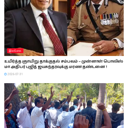
இலங்கை
உயிர்த்த ஞாயிறு தாக்குதல் சம்பவம் – முன்னாள் பொலிஸ்
மா அதிபர் புஜித் ஜயசுந்தரவுக்கு மரண தண்டனை !
2026-07-31