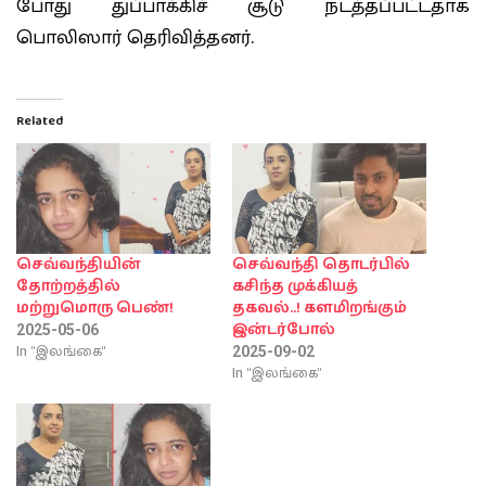
போது துப்பாக்கிச் சூடு நடத்தப்பட்டதாக
பொலிஸார் தெரிவித்தனர்.
Related
செவ்வந்தியின்
செவ்வந்தி தொடர்பில்
தோற்றத்தில்
கசிந்த முக்கியத்
மற்றுமொரு பெண்!
தகவல்..! களமிறங்கும்
இன்டர்போல்
2025-05-06
In "இலங்கை"
2025-09-02
In "இலங்கை"