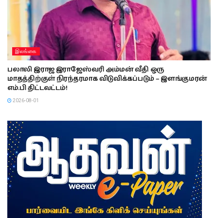
இலங்கை
பலாலி இராஜ இராஜேஸ்வரி அம்மன் வீதி ஒரு
மாதத்திற்குள் நிரந்தரமாக விடுவிக்கப்படும் – இளங்குமரன்
எம்.பி திட்டவட்டம்!
2026-08-01