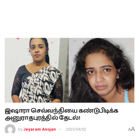
இஷாரா செவ்வந்தியை கண்டுபிடிக்க
அனுராதபுரத்தில் தேடல்!
A
by
Jeyaram Anojan
2025/04/02
A