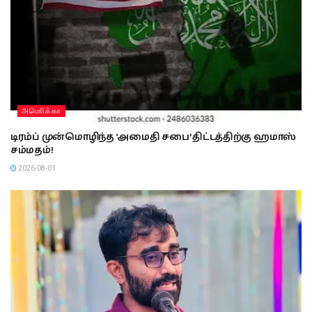
அமொிக்கா
டிரம்ப் முன்மொழிந்த ‘அமைதி சபை’ திட்டத்திற்கு ஹமாஸ்
சம்மதம்!
2026-08-01