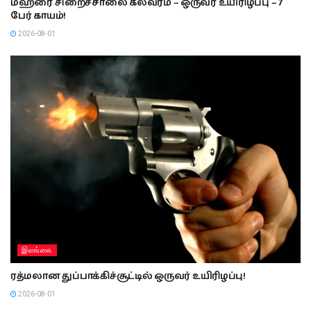
மஹரை சிறைச்சாலை கலவரம் – ஒருவர் உயிரிழப்பு – 7
பேர் காயம்!
2026-08-01
இலங்கை
ரத்மலான துப்பாக்கிச்சூட்டில் ஒருவர் உயிரிழப்பு!
2026-08-01