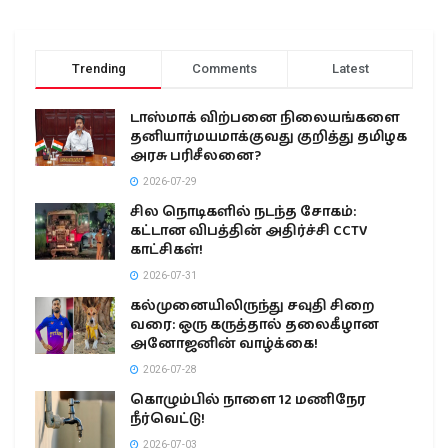
Trending
Comments
Latest
டாஸ்மாக் விற்பனை நிலையங்களை
தனியார்மயமாக்குவது குறித்து தமிழக
அரசு பரிசீலனை?
2026-07-29
சில நொடிகளில் நடந்த சோகம்:
கட்டான விபத்தின் அதிர்ச்சி CCTV
காட்சிகள்!
2026-07-31
கல்முனையிலிருந்து சவுதி சிறை
வரை: ஒரு கருத்தால் தலைகீழான
அனோஜனின் வாழ்க்கை!
2026-07-28
கொழும்பில் நாளை 12 மணிநேர
நீர்வெட்டு!
2026-07-03