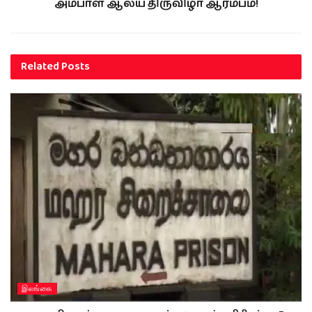
அம்பாள் ஆலய திருவிழா ஆரம்பம்!
Related
Posts
இலங்கை