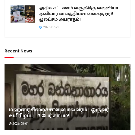
அதிக கட்டணம் வசூலித்த வவுனியா
தனியார் வைத்தியசாலைக்கு ரூ.5
இலட்சம் அபராதம்!
2026-07-29
Recent News
மஹரை சிறைச்சாலை கலவரம் – ஒருவர்
உயிரிழப்பு – 7 பேர் காயம்!
2026-08-01