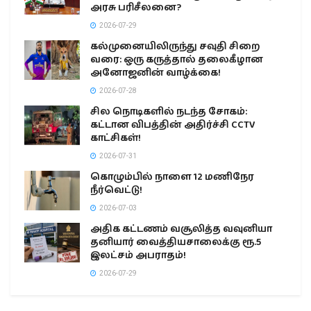
அரசு பரிசீலனை?
2026-07-29
கல்முனையிலிருந்து சவுதி சிறை
வரை: ஒரு கருத்தால் தலைகீழான
அனோஜனின் வாழ்க்கை!
2026-07-28
சில நொடிகளில் நடந்த சோகம்:
கட்டான விபத்தின் அதிர்ச்சி CCTV
காட்சிகள்!
2026-07-31
கொழும்பில் நாளை 12 மணிநேர
நீர்வெட்டு!
2026-07-03
அதிக கட்டணம் வசூலித்த வவுனியா
தனியார் வைத்தியசாலைக்கு ரூ.5
இலட்சம் அபராதம்!
2026-07-29