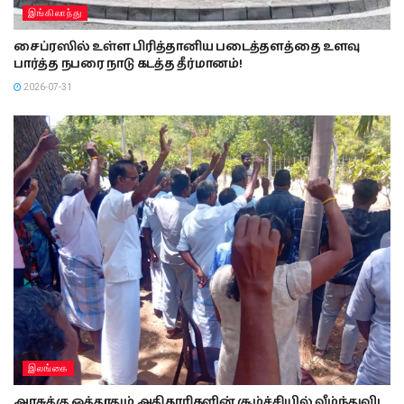
இங்கிலாந்து
சைப்ரஸில் உள்ள பிரித்தானிய படைத்தளத்தை உளவு
பார்த்த நபரை நாடு கடத்த தீர்மானம்!
2026-07-31
இலங்கை
அரசுக்கு ஒத்தூதும் அதிகாரிகளின் சூழ்ச்சியில் வீழ்ந்துவிட