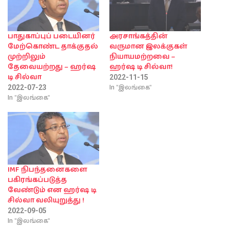
பாதுகாப்புப் படையினர்
அரசாங்கத்தின்
மேற்கொண்ட தாக்குதல்
வருமான இலக்குகள்
முற்றிலும்
நியாயமற்றவை –
தேவையற்றது – ஹர்ஷ
ஹர்ஷ டி சில்வா!
டி சில்வா
2022-11-15
In "இலங்கை"
2022-07-23
In "இலங்கை"
IMF நிபந்தனைகளை
பகிரங்கப்படுத்த
வேண்டும் என ஹர்ஷ டி
சில்வா வலியுறுத்து !
2022-09-05
In "இலங்கை"