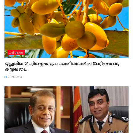
அம்பாறை
ஒலுவில் பெரிய ஜும்ஆப் பள்ளிவாயலில் பேரிச்சம் பழ
அறுவடை
2026-07-31