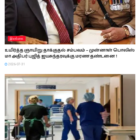
இலங்கை
உயிர்த்த ஞாயிறு தாக்குதல் சம்பவம் – முன்னாள் பொலிஸ்
மா அதிபர் புஜித் ஜயசுந்தரவுக்கு மரண தண்டனை !
2026-07-31