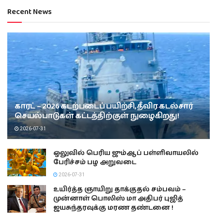
Recent News
காரட் – 2026 கடற்படைப் பயிற்சி, தீவிர கடல்சார்
செயல்பாடுகள் கட்டத்திற்குள் நுழைகிறது!
2026-07-31
ஒலுவில் பெரிய ஜும்ஆப் பள்ளிவாயலில்
பேரிச்சம் பழ அறுவடை
2026-07-31
உயிர்த்த ஞாயிறு தாக்குதல் சம்பவம் –
முன்னாள் பொலிஸ் மா அதிபர் புஜித்
ஜயசுந்தரவுக்கு மரண தண்டனை !