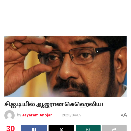
சி.ஐ.டி.யில் ஆஜரான கெஹெலிய!
A
by
Jeyaram Anojan
2025/04/09
A
30