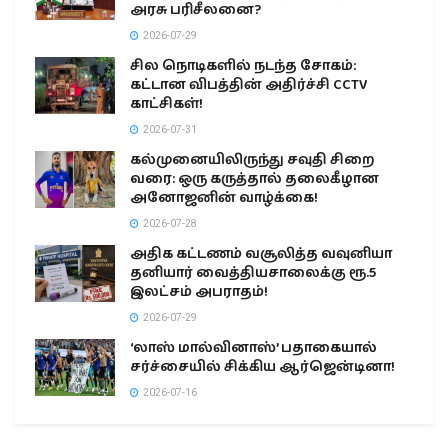
அரசு பரிசீலனை?
2026-07-29
சில நொடிகளில் நடந்த சோகம்:
கட்டான விபத்தின் அதிர்ச்சி CCTV
காட்சிகள்!
2026-07-31
கல்முனையிலிருந்து சவுதி சிறை
வரை: ஒரு கருத்தால் தலைகீழான
அனோஜனின் வாழ்க்கை!
2026-07-28
அதிக கட்டணம் வசூலித்த வவுனியா
தனியார் வைத்தியசாலைக்கு ரூ.5
இலட்சம் அபராதம்!
2026-07-29
‘லாஸ் மால்வினாஸ்’ பதாகையால்
சர்ச்சையில் சிக்கிய ஆர்ஜென்டினா!
2026-07-16