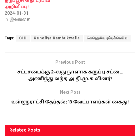
தடுப்பூசி தொடர்பில்
அறிவிப்பு!
2024-01-31
In "இலங்கை"
Tags:
CID
Keheliya Rambukwella
கெஹெலிய ரம்புக்வெல்ல
Previous Post
சட்டசபைக்கு 2-வது நாளாக கருப்பு சட்டை
அணிந்து வந்த அ.தி.மு.க.வினர்!
Next Post
உள்ளூராட்சி தேர்தல்; 13 வேட்பாளர்கள் கைது!
Related
Posts