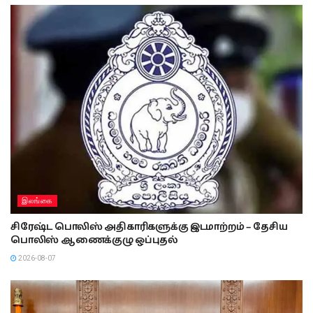
இலங்கை
சிரேஷ்ட பொலிஸ் அதிகாரிகளுக்கு இடமாற்றம் – தேசிய
பொலிஸ் ஆணைக்குழு ஒப்புதல்
2026-08-07