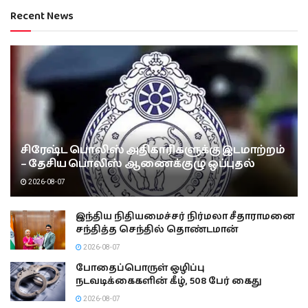
Recent News
சிரேஷ்ட பொலிஸ் அதிகாரிகளுக்கு இடமாற்றம்
– தேசிய பொலிஸ் ஆணைக்குழு ஒப்புதல்
2026-08-07
இந்திய நிதியமைச்சர் நிர்மலா சீதாராமனை
சந்தித்த செந்தில் தொண்டமான்
2026-08-07
போதைப்பொருள் ஒழிப்பு
நடவடிக்கைகளின் கீழ், 508 பேர் கைது
2026-08-07