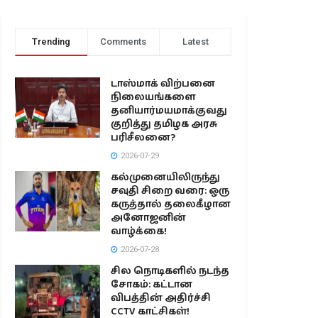
Trending
Comments
Latest
டாஸ்மாக் விற்பனை
நிலையங்களை
தனியார்மயமாக்குவது
குறித்து தமிழக அரசு
பரிசீலனை?
2026-07-29
கல்முனையிலிருந்து
சவுதி சிறை வரை: ஒரு
கருத்தால் தலைகீழான
அனோஜனின்
வாழ்க்கை!
2026-07-28
சில நொடிகளில் நடந்த
சோகம்: கட்டான
விபத்தின் அதிர்ச்சி
CCTV காட்சிகள்!