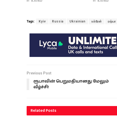
In "உலகம்"
In "உலகம்"
Tags:
Kyiv
Russia
Ukrainian
உக்ரேன்
ரஷ்யா
Previous Post
ரூபாவின் பெறுமதியானது மேலும்
வீழ்ச்சி!
Related
Posts