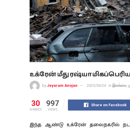
உக்ரேன் மீது ரஷ்யா மிகப்பெரிய
by
Jeyaram Anojan
2025/04/24
in
இலங்கை
,
ம
30
997
Share on Facebook
SHARES
VIEWS
இந்த ஆண்டு உக்ரேன் தலைநகரில் நடந