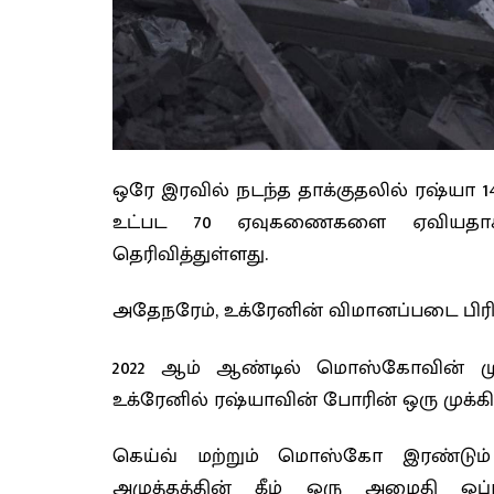
ஒரே இரவில் நடந்த தாக்குதலில் ரஷ்யா 1
உட்பட 70 ஏவுகணைகளை ஏவியதாக 
தெரிவித்துள்ளது.
அதேநரேம், உக்ரேனின் விமானப்படை பிரிவு
2022 ஆம் ஆண்டில் மொஸ்கோவின் 
உக்ரேனில் ரஷ்யாவின் போரின் ஒரு முக்க
கெய்வ் மற்றும் மொஸ்கோ இரண்டும்
அழுத்தத்தின் கீழ் ஒரு அமைதி ஒப்