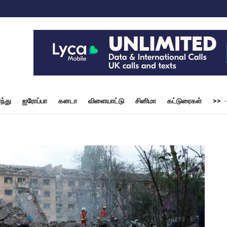
ந்து
ஐரோப்பா
கனடா
விளையாட்டு
சினிமா
கட்டுரைகள்
>>