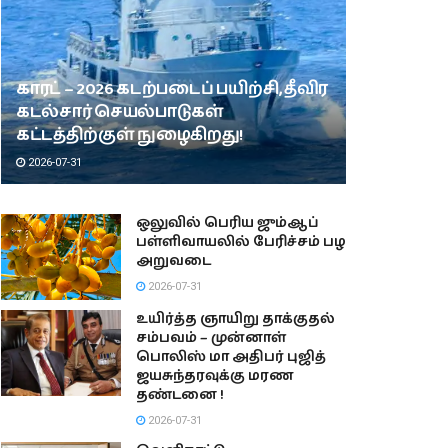
காரட் – 2026 கடற்படைப் பயிற்சி, தீவிர
கடல்சார் செயல்பாடுகள்
கட்டத்திற்குள் நுழைகிறது!
2026-07-31
ஒலுவில் பெரிய ஜும்ஆப்
பள்ளிவாயலில் பேரிச்சம் பழ
அறுவடை
2026-07-31
உயிர்த்த ஞாயிறு தாக்குதல்
சம்பவம் – முன்னாள்
பொலிஸ் மா அதிபர் புஜித்
ஜயசுந்தரவுக்கு மரண
தண்டனை !
2026-07-31