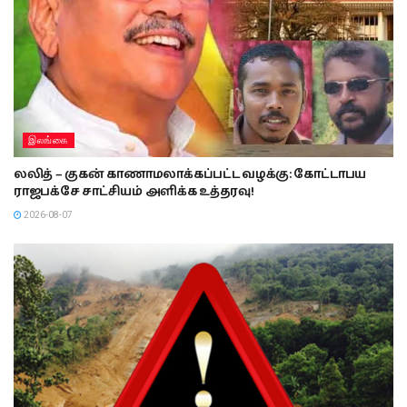
இலங்கை
லலித் – குகன் காணாமலாக்கப்பட்ட வழக்கு: கோட்டாபய
ராஜபக்சே சாட்சியம் அளிக்க உத்தரவு!
2026-08-07