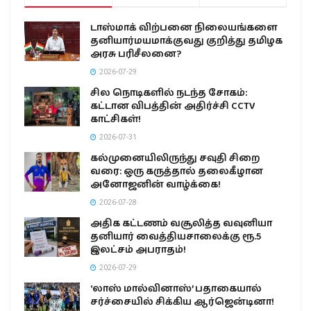
டாஸ்மாக் விற்பனை நிலையங்களை
தனியார்மயமாக்குவது குறித்து தமிழக
அரசு பரிசீலனை?
2026-07-29
சில நொடிகளில் நடந்த சோகம்:
கட்டான விபத்தின் அதிர்ச்சி CCTV
காட்சிகள்!
2026-07-31
கல்முனையிலிருந்து சவுதி சிறை
வரை: ஒரு கருத்தால் தலைகீழான
அனோஜனின் வாழ்க்கை!
2026-07-28
அதிக கட்டணம் வசூலித்த வவுனியா
தனியார் வைத்தியசாலைக்கு ரூ.5
இலட்சம் அபராதம்!
2026-07-29
‘லாஸ் மால்வினாஸ்’ பதாகையால்
சர்ச்சையில் சிக்கிய ஆர்ஜென்டினா!