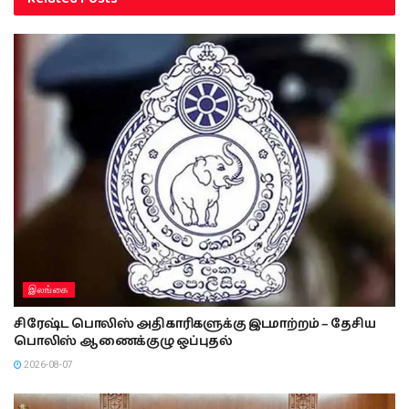
இலங்கை
சிரேஷ்ட பொலிஸ் அதிகாரிகளுக்கு இடமாற்றம் – தேசிய
பொலிஸ் ஆணைக்குழு ஒப்புதல்
2026-08-07