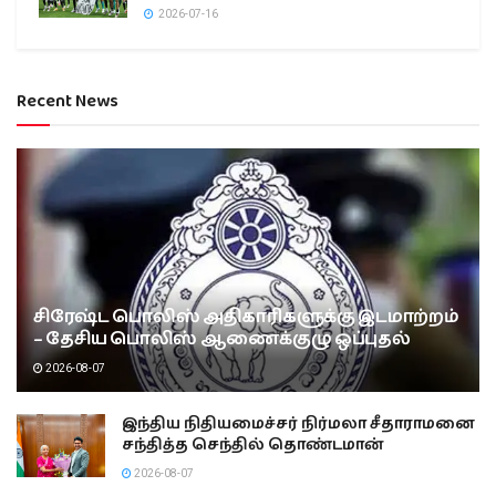
2026-07-16
Recent News
சிரேஷ்ட பொலிஸ் அதிகாரிகளுக்கு இடமாற்றம்
– தேசிய பொலிஸ் ஆணைக்குழு ஒப்புதல்
2026-08-07
இந்திய நிதியமைச்சர் நிர்மலா சீதாராமனை
சந்தித்த செந்தில் தொண்டமான்
2026-08-07