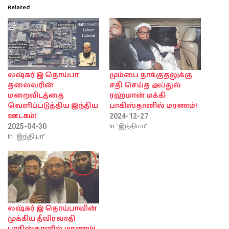
Related
லஷ்கர் இ தொய்பா
மும்பை தாக்குதலுக்கு
தலைவரின்
சதி செய்த அப்துல்
மறைவிடத்தை
ரஹ்மான் மக்கி
வெளிப்படுத்திய இந்திய
பாகிஸ்தானில் மரணம்!
ஊடகம்!
2024-12-27
In "இந்தியா"
2025-04-30
In "இந்தியா"
லஷ்கர் இ தொய்பாவின்
முக்கிய தீவிரவாதி
பாகிஸ்தானில் மரணம்!