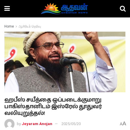
Home
ஆசிரியர் தெரிவு
ஹபீஸ் சயீத்தை ஒப்படைக்குமாறு
பாகிஸ்தானிடம் இஸ்ரேல் தூதுவர்
வலியுறுத்தல்!
A
by
Jeyaram Anojan
2025/05/20
A