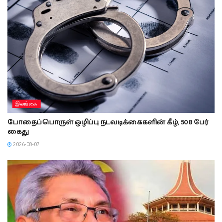
இலங்கை
போதைப்பொருள் ஒழிப்பு நடவடிக்கைகளின் கீழ், 508 பேர்
கைது
2026-08-07