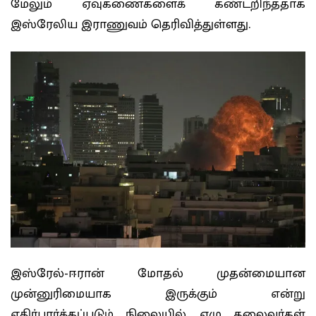
மேலும் ஏவுகணைகளைக் கண்டறிந்ததாக
இஸ்ரேலிய இராணுவம் தெரிவித்துள்ளது.
இஸ்ரேல்-ஈரான் மோதல் முதன்மையான
முன்னுரிமையாக இருக்கும் என்று
எதிர்பார்க்கப்படும் நிலையில், ஏழு தலைவர்கள்