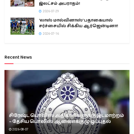
இலட்சம் அபராதம்!
2026-07-29
‘லாஸ் மால்வினாஸ்’ பதாகையால்
சர்ச்சையில் சிக்கிய ஆர்ஜென்டினா!
2026-07-16
Recent News
சிரேஷ்ட பொலிஸ் அதிகாரிகளுக்கு இடமாற்றம்
– தேசிய பொலிஸ் ஆணைக்குழு ஒப்புதல்
2026-08-07