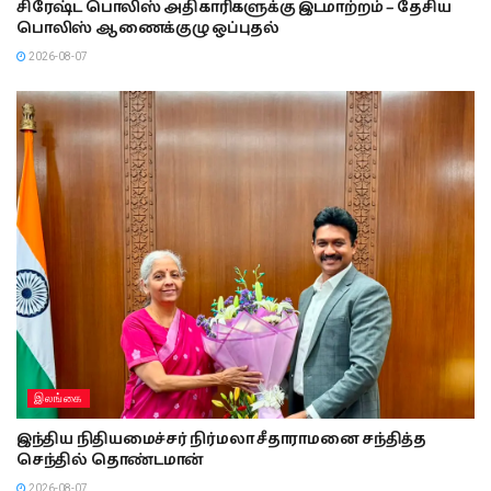
சிரேஷ்ட பொலிஸ் அதிகாரிகளுக்கு இடமாற்றம் – தேசிய
பொலிஸ் ஆணைக்குழு ஒப்புதல்
2026-08-07
இலங்கை
இந்திய நிதியமைச்சர் நிர்மலா சீதாராமனை சந்தித்த
செந்தில் தொண்டமான்
2026-08-07