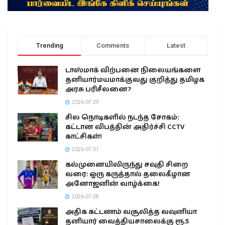
Trending
Comments
Latest
டாஸ்மாக் விற்பனை நிலையங்களை
தனியார்மயமாக்குவது குறித்து தமிழக
அரசு பரிசீலனை?
2026-07-29
சில நொடிகளில் நடந்த சோகம்:
கட்டான விபத்தின் அதிர்ச்சி CCTV
காட்சிகள்!
2026-07-31
கல்முனையிலிருந்து சவுதி சிறை
வரை: ஒரு கருத்தால் தலைகீழான
அனோஜனின் வாழ்க்கை!
2026-07-28
அதிக கட்டணம் வசூலித்த வவுனியா
தனியார் வைத்தியசாலைக்கு ரூ.5