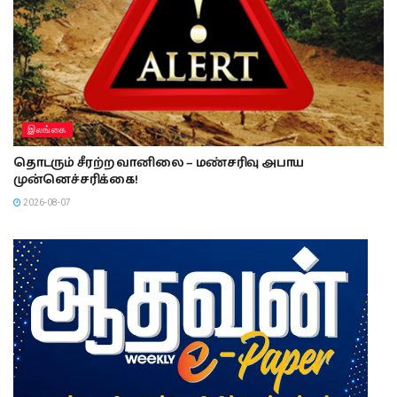
இலங்கை
தொடரும் சீரற்ற வானிலை – மண்சரிவு அபாய
முன்னெச்சரிக்கை!
2026-08-07