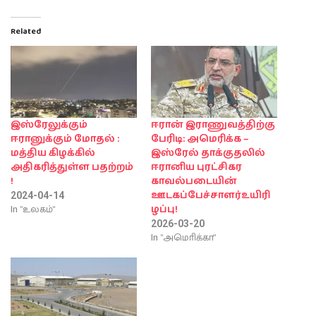
Related
இஸ்ரேலுக்கும்
ஈரான் இராணுவத்திற்கு
ஈரானுக்கும் மோதல் :
பேரிடி: அமெரிக்க –
மத்திய கிழக்கில்
இஸ்ரேல் தாக்குதலில்
அதிகரித்துள்ள பதற்றம்
ஈரானிய புரட்சிகர
!
காவல்படையின்
ஊடகப்பேச்சாளர்உயிரி
2024-04-14
In "உலகம்"
ழப்பு!
2026-03-20
In "அமொிக்கா"