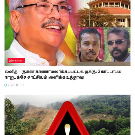
இலங்கை
லலித் – குகன் காணாமலாக்கப்பட்ட வழக்கு: கோட்டாபய
ராஜபக்சே சாட்சியம் அளிக்க உத்தரவு!
2026-08-07