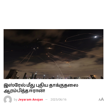
இஸ்ரேல் மீது புதிய தாக்குதலை
ஆரம்பித்த ஈரான்!
A
by
Jeyaram Anojan
2025/06/16
A