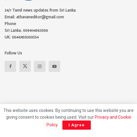
24/7 Tamil news updates from Sri Lanka.
Email: athavaneditor@gmail.com
Phone
Sri Lanka: 0094114063006
UK: 00447459300554
Follow Us
This website uses cookies. By continuing to use this website you are
giving consent to cookies being used. Visit our
Privacy and Cookie
About
Advertise
Privacy Policy
Contact Us
Policy
.
I Agree
© 2026 Athavan Media, All rights reserved.