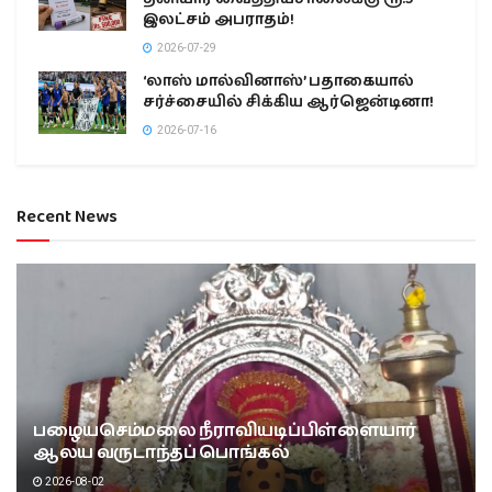
இலட்சம் அபராதம்!
2026-07-29
‘லாஸ் மால்வினாஸ்’ பதாகையால்
சர்ச்சையில் சிக்கிய ஆர்ஜென்டினா!
2026-07-16
Recent News
பழையசெம்மலை நீராவியடிப்பிள்ளையார்
ஆலய வருடாந்தப் பொங்கல்
2026-08-02