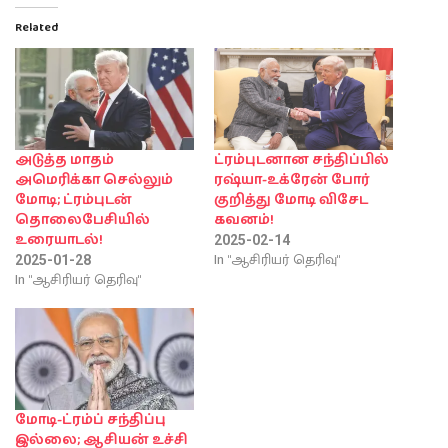
Related
அடுத்த மாதம்
ட்ரம்புடனான சந்திப்பில்
அமெரிக்கா செல்லும்
ரஷ்யா-உக்ரேன் போர்
மோடி; ட்ரம்புடன்
குறித்து மோடி விசேட
தொலைபேசியில்
கவனம்!
உரையாடல்!
2025-02-14
In "ஆசிரியர் தெரிவு"
2025-01-28
In "ஆசிரியர் தெரிவு"
மோடி-ட்ரம்ப் சந்திப்பு
இல்லை; ஆசியன் உச்சி