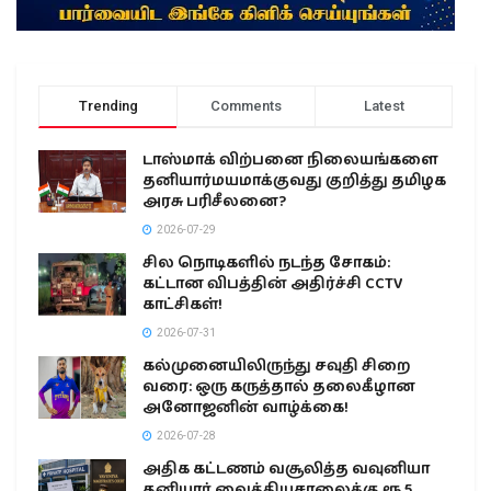
Trending
Comments
Latest
டாஸ்மாக் விற்பனை நிலையங்களை
தனியார்மயமாக்குவது குறித்து தமிழக
அரசு பரிசீலனை?
2026-07-29
சில நொடிகளில் நடந்த சோகம்:
கட்டான விபத்தின் அதிர்ச்சி CCTV
காட்சிகள்!
2026-07-31
கல்முனையிலிருந்து சவுதி சிறை
வரை: ஒரு கருத்தால் தலைகீழான
அனோஜனின் வாழ்க்கை!
2026-07-28
அதிக கட்டணம் வசூலித்த வவுனியா
தனியார் வைத்தியசாலைக்கு ரூ.5