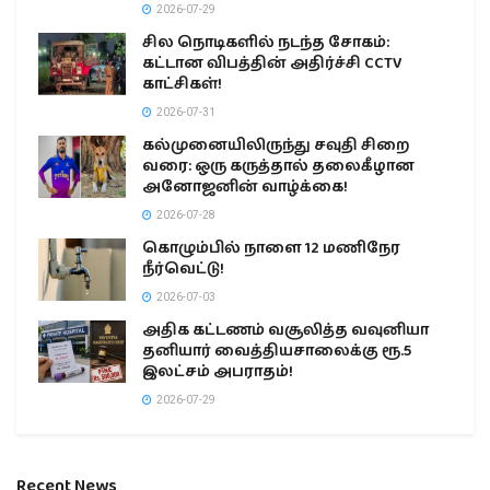
2026-07-29
சில நொடிகளில் நடந்த சோகம்:
கட்டான விபத்தின் அதிர்ச்சி CCTV
காட்சிகள்!
2026-07-31
கல்முனையிலிருந்து சவுதி சிறை
வரை: ஒரு கருத்தால் தலைகீழான
அனோஜனின் வாழ்க்கை!
2026-07-28
கொழும்பில் நாளை 12 மணிநேர
நீர்வெட்டு!
2026-07-03
அதிக கட்டணம் வசூலித்த வவுனியா
தனியார் வைத்தியசாலைக்கு ரூ.5
இலட்சம் அபராதம்!
2026-07-29
Recent News