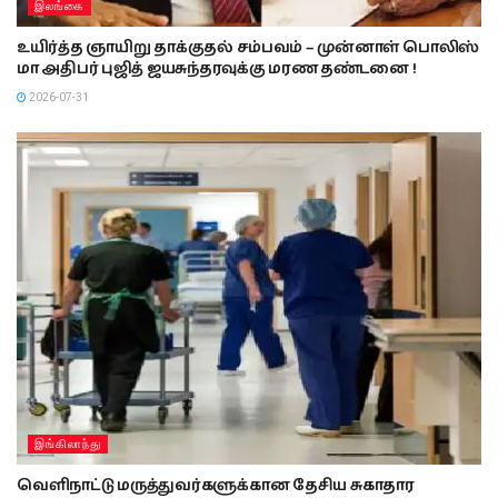
இலங்கை
உயிர்த்த ஞாயிறு தாக்குதல் சம்பவம் – முன்னாள் பொலிஸ்
மா அதிபர் புஜித் ஜயசுந்தரவுக்கு மரண தண்டனை !
2026-07-31
இங்கிலாந்து
வெளிநாட்டு மருத்துவர்களுக்கான தேசிய சுகாதார