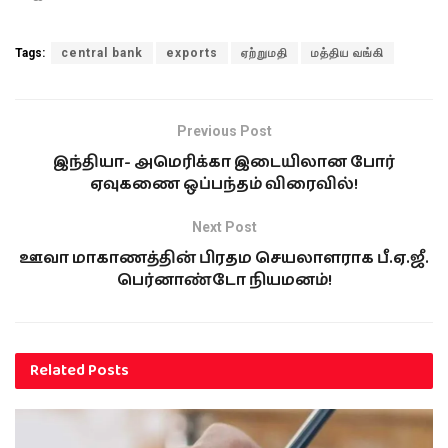
Tags:
central bank
exports
ஏற்றுமதி
மத்திய வங்கி
Previous Post
இந்தியா- அமெரிக்கா இடையிலான போர்
ஏவுகணை ஒப்பந்தம் விரைவில்!
Next Post
ஊவா மாகாணத்தின் பிரதம செயலாளராக பீ.ஏ.ஜீ.
பெர்னாண்டோ நியமனம்!
Related
Posts