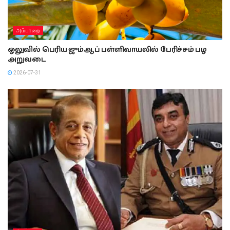
அம்பாறை
ஒலுவில் பெரிய ஜும்ஆப் பள்ளிவாயலில் பேரிச்சம் பழ
அறுவடை
2026-07-31