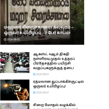
மஹரை சிறைச்சாலை கலவரம் –
ஒருவர் உயிரிழப்பு – 7 பேர் காயம்!
2026-08-01
ஆகஸ்ட் 4ஆம் திகதி
நள்ளிரவு முதல் உத்தரப்
பிரதேசத்தில் பயிற்சி
வகுப்புகளுக்குத் தடை!
2026-08-01
ரத்மலான துப்பாக்கிச்சூட்டில்
ஒருவர் உயிரிழப்பு!
2026-08-01
சிறை மோதல் வழக்கில்