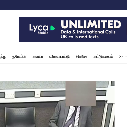
ந்து
ஐரோப்பா
கனடா
விளையாட்டு
சினிமா
கட்டுரைகள்
>>