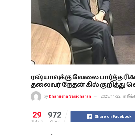
ரஷ்யாவுக்கு வேலை பார்த்த ரிஃ
தலைவர் நேதன் கில் குறித்து
by
Dhanusha Sasidharan
2025/11/22
in
இங்க
29
972
Share on Facebook
SHARES
VIEWS