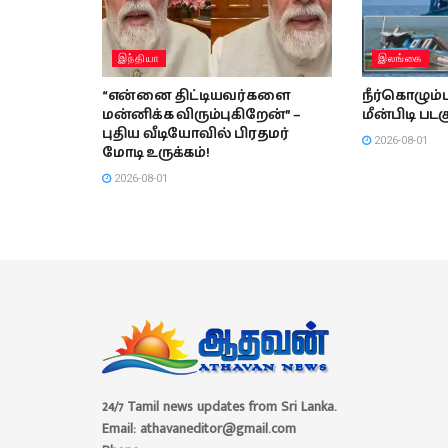
இந்தியா
இலங்கை
“என்னை திட்டியவர்களை
நீர்கொழும்ப
மன்னிக்க விரும்புகிறேன்” –
மீன்பிடி படக
புதிய வீடியோவில் பிரதமர்
2026-08-01
மோடி உருக்கம்!
2026-08-01
24/7 Tamil news updates from Sri Lanka.
Email: athavaneditor@gmail.com