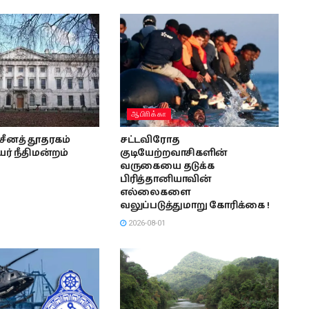
ஆபிாிக்கா
ீனத் தூதரகம்
சட்டவிரோத
் நீதிமன்றம்
குடியேற்றவாசிகளின்
வருகையை தடுக்க
பிரித்தானியாவின்
எல்லைகளை
வலுப்படுத்துமாறு கோரிக்கை !
2026-08-01