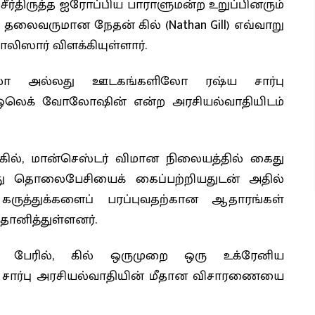
ர்திருத்த ஐரோப்பிய பாராளுமன்ற உறுப்பினரும்
் தலைவருமான நேதன் கில் (Nathan Gill) எவ்வாறு
லிஸார் விளக்கியுள்ளார்.
ிலோ அல்லது ஊடகங்களிலோ ரஷ்ய சார்பு
yn) ஒலெக் வோலோஷின் என்ற அரசியல்வாதியிடம்
ில், மான்செஸ்டர் விமான நிலையத்தில் கைது
து தொலைபேசியைக் கைப்பற்றியதுடன் அதில்
கருத்துக்களைப் பரப்புவதற்கான ஆதாரங்கள்
ானித்துள்ளனர்.
் பேரில், கில் ஒருமுறை ஒரு உக்ரேனிய
 சார்பு அரசியல்வாதியின் மீதான விசாரணையை