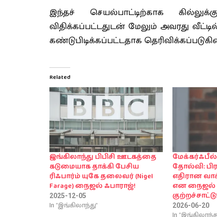
இந்தச் செயல்பாட்டிற்காக கில்ல
விதிக்கப்பட்டதுடன் மேலும் அவரது வீட
கண்டுபிடிக்கப்பட்டதாக தெரிவிக்கப்படுகின
Related
இங்கிலாந்து பிபிசி ஊடகத்தை
மேக்கர்ஃபீல
கடுமையாக தாக்கி பேசிய
தோல்வி: பிர
ரிஃபார்ம் யுகே தலைவர் (Nigel
எதிரான வா
Farage) நைஜல் ஃபாராஜ்!
என நைஜல் 
குற்றச்சாட்டு
2025-12-05
In "இங்கிலாந்து"
2026-06-20
In "இங்கிலாந்த