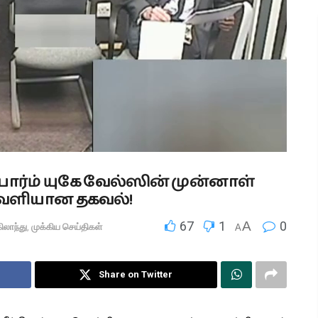
பார்ம் யுகே வேல்ஸின் முன்னாள்
 வெளியான தகவல்!
67
1
A
0
ிலாந்து
,
முக்கிய செய்திகள்
A
Share on Twitter