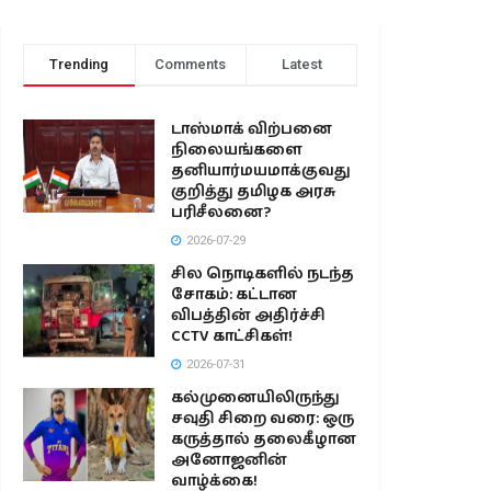
Trending
Comments
Latest
டாஸ்மாக் விற்பனை
நிலையங்களை
தனியார்மயமாக்குவது
குறித்து தமிழக அரசு
பரிசீலனை?
2026-07-29
சில நொடிகளில் நடந்த
சோகம்: கட்டான
விபத்தின் அதிர்ச்சி
CCTV காட்சிகள்!
2026-07-31
கல்முனையிலிருந்து
சவுதி சிறை வரை: ஒரு
கருத்தால் தலைகீழான
அனோஜனின்
வாழ்க்கை!