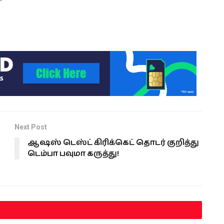
Next Post
ஆஷஸ் டெஸ்ட் கிரிக்கெட் தொடர் குறித்து
டெம்பா பவுமா கருத்து!