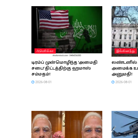
அமொிக்கா
இங்கிலாந்து
டிரம்ப் முன்மொழிந்த ‘அமைதி
லண்டனில் ச
சபை’ திட்டத்திற்கு ஹமாஸ்
அமைக்க உயர
சம்மதம்!
அனுமதி!
2026-08-01
2026-08-01