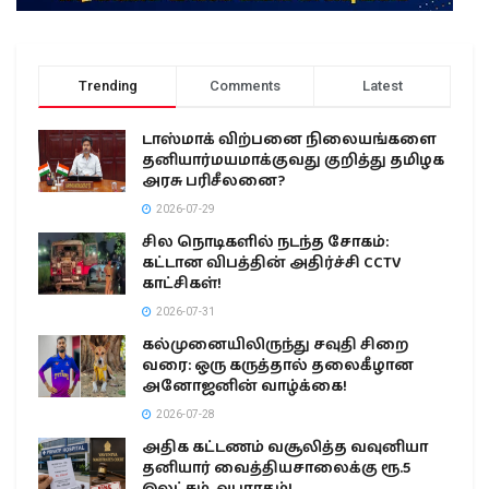
Trending
Comments
Latest
டாஸ்மாக் விற்பனை நிலையங்களை
தனியார்மயமாக்குவது குறித்து தமிழக
அரசு பரிசீலனை?
2026-07-29
சில நொடிகளில் நடந்த சோகம்:
கட்டான விபத்தின் அதிர்ச்சி CCTV
காட்சிகள்!
2026-07-31
கல்முனையிலிருந்து சவுதி சிறை
வரை: ஒரு கருத்தால் தலைகீழான
அனோஜனின் வாழ்க்கை!
2026-07-28
அதிக கட்டணம் வசூலித்த வவுனியா
தனியார் வைத்தியசாலைக்கு ரூ.5