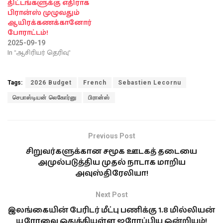
திட்டங்களுக்கு எதிராக
பிரான்ஸ் முழுவதும்
ஆயிரக்கணக்கானோர்
போராட்டம்!
2025-09-19
In "ஆசிரியர் தெரிவு"
Tags:
2026 Budget
French
Sebastien Lecornu
செபாஸ்டியன் லெகோர்னு
பிரான்ஸ்
Previous Post
சிறுவர்களுக்கான சமூக ஊடகத் தடையை
அமுல்படுத்திய முதல் நாடாக மாறிய
அவுஸ்திரேலியா!
Next Post
இலங்கையின் பேரிடர் மீட்பு பணிக்கு 1.8 மில்லியன்
யூரோவை ஒதுக்கியுள்ள ஐரோப்பிய ஒன்றியம்!