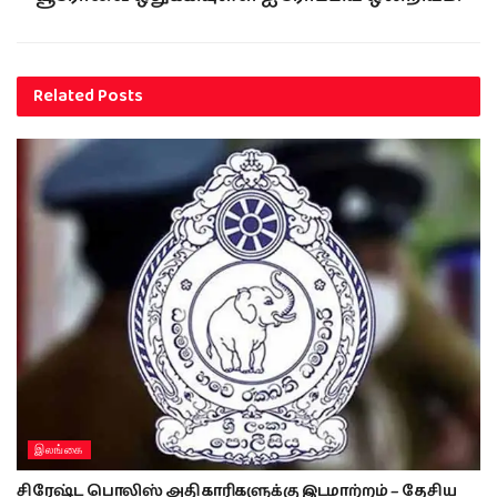
Related
Posts
இலங்கை
சிரேஷ்ட பொலிஸ் அதிகாரிகளுக்கு இடமாற்றம் – தேசிய