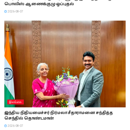
பொலிஸ் ஆணைக்குழு ஒப்புதல்
2026-08-07
இலங்கை
இந்திய நிதியமைச்சர் நிர்மலா சீதாராமனை சந்தித்த
செந்தில் தொண்டமான்
2026-08-07