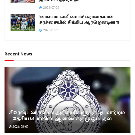
இலட்சம் அபராதம்!
2026-07-29
‘லாஸ் மால்வினாஸ்’ பதாகையால்
சர்ச்சையில் சிக்கிய ஆர்ஜென்டினா!
2026-07-16
Recent News
சிரேஷ்ட பொலிஸ் அதிகாரிகளுக்கு இடமாற்றம்
– தேசிய பொலிஸ் ஆணைக்குழு ஒப்புதல்
2026-08-07