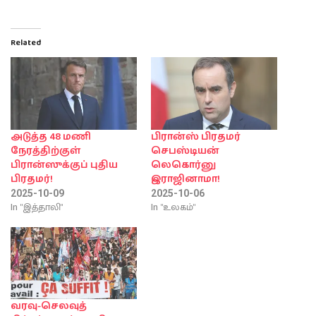
Related
அடுத்த 48 மணி
பிரான்ஸ் பிரதமர்
நேரத்திற்குள்
செபஸ்டியன்
பிரான்ஸுக்குப் புதிய
லெகொர்னு
பிரதமர்!
இராஜினாமா!
2025-10-09
2025-10-06
In "இத்தாலி"
In "உலகம்"
வரவு-செலவுத்