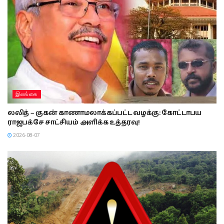
இலங்கை
லலித் – குகன் காணாமலாக்கப்பட்ட வழக்கு: கோட்டாபய
ராஜபக்சே சாட்சியம் அளிக்க உத்தரவு!
2026-08-07