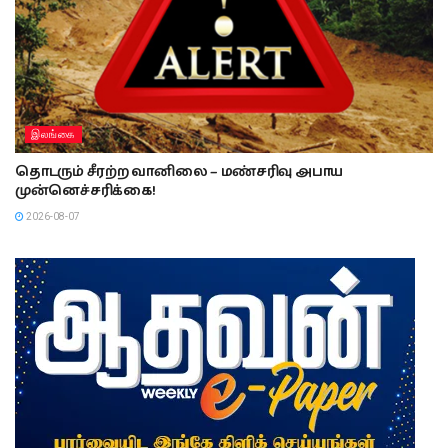
இலங்கை
தொடரும் சீரற்ற வானிலை – மண்சரிவு அபாய
முன்னெச்சரிக்கை!
2026-08-07