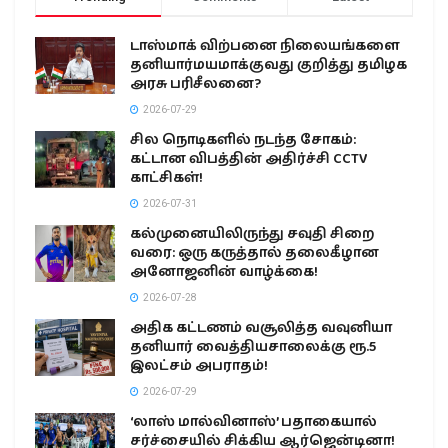
டாஸ்மாக் விற்பனை நிலையங்களை
தனியார்மயமாக்குவது குறித்து தமிழக
அரசு பரிசீலனை?
2026-07-29
சில நொடிகளில் நடந்த சோகம்:
கட்டான விபத்தின் அதிர்ச்சி CCTV
காட்சிகள்!
2026-07-31
கல்முனையிலிருந்து சவுதி சிறை
வரை: ஒரு கருத்தால் தலைகீழான
அனோஜனின் வாழ்க்கை!
2026-07-28
அதிக கட்டணம் வசூலித்த வவுனியா
தனியார் வைத்தியசாலைக்கு ரூ.5
இலட்சம் அபராதம்!
2026-07-29
‘லாஸ் மால்வினாஸ்’ பதாகையால்
சர்ச்சையில் சிக்கிய ஆர்ஜென்டினா!