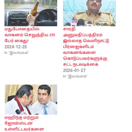
மதுபோதையில்
சாரதி
வாகனம் செலுத்திய 251
அனுமதிப்பத்திரம்
பேர் கைது!
இல்லாத வெளிநாட்டு
பிரஜைகளிடம்
2024-12-25
In "இலங்கை"
வாகனங்களை
கொடுப்பவர்களுக்கு
சட்ட நடவடிக்கை
2026-01-27
In "இலங்கை"
மஹிந்த மற்றும்
ஜோன்ஸ்டன்
உள்ளிட்டவர்களை