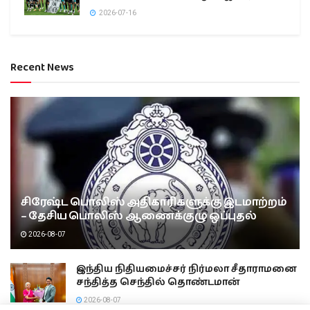
2026-07-16
Recent News
சிரேஷ்ட பொலிஸ் அதிகாரிகளுக்கு இடமாற்றம்
– தேசிய பொலிஸ் ஆணைக்குழு ஒப்புதல்
2026-08-07
இந்திய நிதியமைச்சர் நிர்மலா சீதாராமனை
சந்தித்த செந்தில் தொண்டமான்
2026-08-07