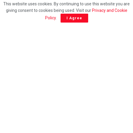
This website uses cookies. By continuing to use this website you are
போதைப்பொருள் ஒழிப்பு
நடவடிக்கைகளின் கீழ், 508 பேர் கைது
giving consent to cookies being used. Visit our
Privacy and Cookie
Policy
.
I Agree
2026-08-07
மக்களின் ஆரோக்கியத்துடன் விளையாடிய
விற்பனை நிலையம்!
2026-08-07
24/7 Tamil news updates from Sri Lanka.
Email: athavaneditor@gmail.com
Phone
Sri Lanka: 0094114063006
UK: 00447459300554